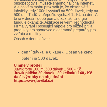
oligopeptidy si můžete snadno najít na internetu.
Ale co vám mohu prozradit je, že obsah větší
lahvičky tedy 100ml vystačí na 500 dávek, tedy na
500 dní. Tudíž v přepočtu vychází 1,. Kč na den. A
to je v dnešní době
pomalu zázrak
. Energie
fu
n
guje okamžitě. Aplikace je velmi jednoduchá.
Firma vyrábí i posilující nápoje pro běžné pití a i
produkty pro sportovce a ochranné preparáty pro
zvířata a rostliny.
Obsah v denní dávce
denní dávka je 6 kapek. Obsah velkého
balení je 500 dávek.
U
mne v prodeji
J
uwik forte 100 ml/500 dávek .. 500
,-
Kč
Juwík pitíčka 30 dávek , 30 kelímků 140,- Kč
další výrobky na objednání.
https://www.juwital.cz/