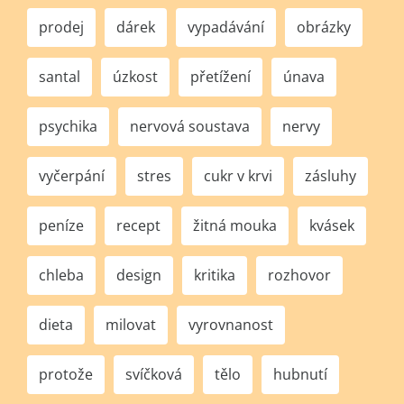
prodej
dárek
vypadávání
obrázky
santal
úzkost
přetížení
únava
psychika
nervová soustava
nervy
vyčerpání
stres
cukr v krvi
zásluhy
peníze
recept
žitná mouka
kvásek
chleba
design
kritika
rozhovor
dieta
milovat
vyrovnanost
protože
svíčková
tělo
hubnutí