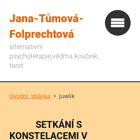
Jana-Tůmová-
Folprechtová
alternativní
psychoterapie,vědma koučink,
tarot
Úvodní stránka
>
Juwíik
SETKÁNÍ S
KONSTELACEMI V