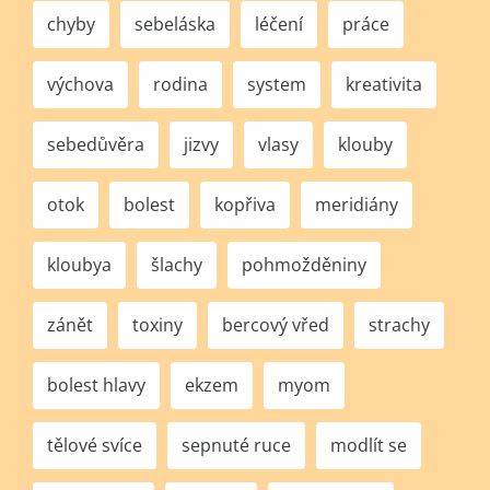
chyby
sebeláska
léčení
práce
výchova
rodina
system
kreativita
sebedůvěra
jizvy
vlasy
klouby
otok
bolest
kopřiva
meridiány
kloubya
šlachy
pohmožděniny
zánět
toxiny
bercový vřed
strachy
bolest hlavy
ekzem
myom
tělové svíce
sepnuté ruce
modlít se