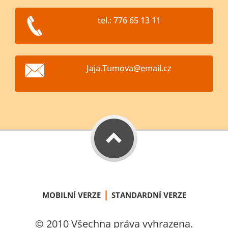
tel.: 776 65 13 11
Jaja.Tum
ova@emai
l.cz
|
MOBILNÍ VERZE
STANDARDNÍ VERZE
© 2010 Všechna práva vyhrazena.