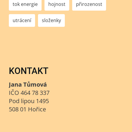
tok energie
hojnost
přirozenost
utrácení
složenky
KONTAKT
Jana Tůmová
IČO 464 78 337
Pod lipou 1495
508 01 Hořice