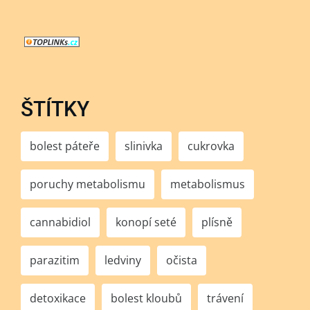
ŠTÍTKY
bolest páteře
slinivka
cukrovka
poruchy metabolismu
metabolismus
cannabidiol
konopí seté
plísně
parazitim
ledviny
očista
detoxikace
bolest kloubů
trávení