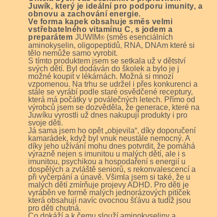
Juwík, který je ideální pro podporu imunity, a
obnovu a zachování energie.
Ve forma kapek obsahuje směs velmi
vstřebatelného vitamínu C, s jodem a
preparátem
JUWIM
(směs esenciálních
®
aminokyselin, oligopeptidů, RNA, DNA
m které si
tělo nemůže samo vyrobit.
S
tímto produktem jsem se setkala už v dětství
svých dětí. Byl dodáván do školek a bylo je j
možné koupit v lékárnách. Možná si mnozí
vzpomenou. Na trhu se udržel i přes konkurenci a
stále se vyrábí podle staré osvědčené receptury,
která má počátky v poválečných letech.
Přímo od
výrobců jsem se dozvěděla, že generace, které na
Juwíku vyrostli už dnes nakupují produkty i pro
svoje děti.
Já sama jsem ho opět „objevila“, díky doporučení
kamarádek, když byl vnuk neustále nemocný. A
díky jeho užívání mohu dnes potvrdit, že pomáhá
výrazně nejen s imunitou u malých dětí, ale i s
imunitou, psychikou a hospodaření s energií u
dospělých a zvláště seniorů,
s rekonvalescencí a
při vyčerpání a únavě.
Všimla jsem si t
a
ké, že u
malých dětí zmírňuje projevy ADHD. Pro děti je
vyráběn ve formě malých jednorázových pitíček
která obsahují navíc ovocnou šťávu a tudíž jsou
pro děti chutná.
Co dokáží a k čemu slouží aminokyseliny a