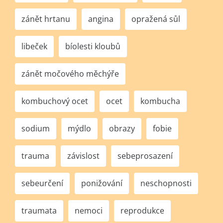
zánět hrtanu
angina
opražená sůl
libeček
bíolesti kloubů
zánět močového měchýře
kombuchový ocet
ocet
kombucha
sodium
mýdlo
obrazy
fobie
trauma
závislost
sebeprosazení
sebeurčení
ponižování
neschopnosti
traumata
nemoci
reprodukce