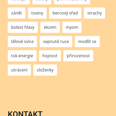
zánět
toxiny
bercový vřed
strachy
bolest hlavy
ekzem
myom
tělové svíce
sepnuté ruce
modlít se
tok energie
hojnost
přirozenost
utrácení
složenky
KONTAKT