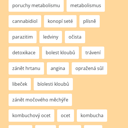
poruchy metabolismu
metabolismus
cannabidiol
konopí seté
plísně
parazitim
ledviny
očista
detoxikace
bolest kloubů
trávení
zánět hrtanu
angina
opražená sůl
libeček
bíolesti kloubů
zánět močového měchýře
kombuchový ocet
ocet
kombucha