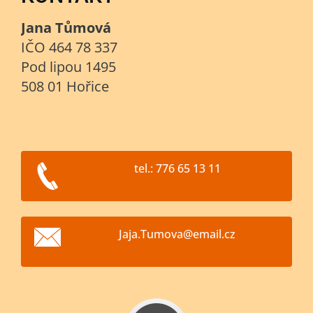
Jana Tůmová
IČO 464 78 337
Pod lipou 1495
508 01 Hořice
tel.: 776 65 13 11
Jaja.Tum
ova@emai
l.cz