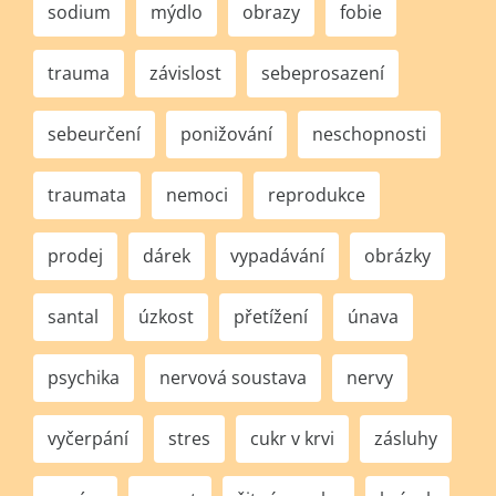
sodium
mýdlo
obrazy
fobie
trauma
závislost
sebeprosazení
sebeurčení
ponižování
neschopnosti
traumata
nemoci
reprodukce
prodej
dárek
vypadávání
obrázky
santal
úzkost
přetížení
únava
psychika
nervová soustava
nervy
vyčerpání
stres
cukr v krvi
zásluhy