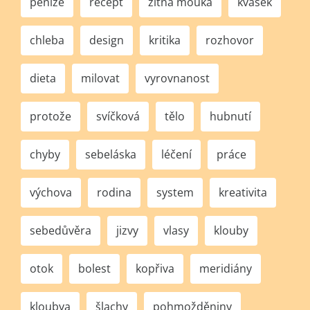
peníze
recept
žitná mouka
kvásek
chleba
design
kritika
rozhovor
dieta
milovat
vyrovnanost
protože
svíčková
tělo
hubnutí
chyby
sebeláska
léčení
práce
výchova
rodina
system
kreativita
sebedůvěra
jizvy
vlasy
klouby
otok
bolest
kopřiva
meridiány
kloubya
šlachy
pohmožděniny