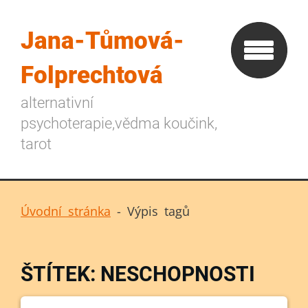
Jana-Tůmová-
Folprechtová
alternativní
psychoterapie,vědma koučink,
tarot
Úvodní stránka
-
Výpis tagů
ŠTÍTEK: NESCHOPNOSTI