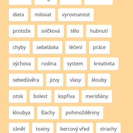
dieta
milovat
vyrovnanost
protože
svíčková
tělo
hubnutí
chyby
sebeláska
léčení
práce
výchova
rodina
system
kreativita
sebedůvěra
jizvy
vlasy
klouby
otok
bolest
kopřiva
meridiány
kloubya
šlachy
pohmožděniny
zánět
toxiny
bercový vřed
strachy