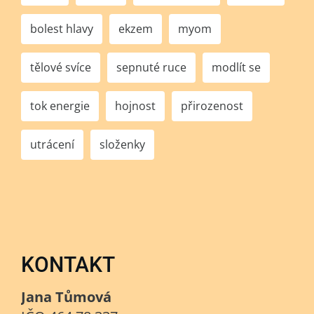
bolest hlavy
ekzem
myom
tělové svíce
sepnuté ruce
modlít se
tok energie
hojnost
přirozenost
utrácení
složenky
KONTAKT
Jana Tůmová