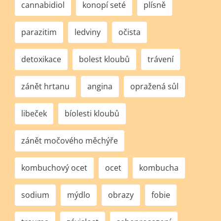
cannabidiol
konopí seté
plísně
parazitim
ledviny
očista
detoxikace
bolest kloubů
trávení
zánět hrtanu
angina
opražená sůl
libeček
bíolesti kloubů
zánět močového měchýře
kombuchový ocet
ocet
kombucha
sodium
mýdlo
obrazy
fobie