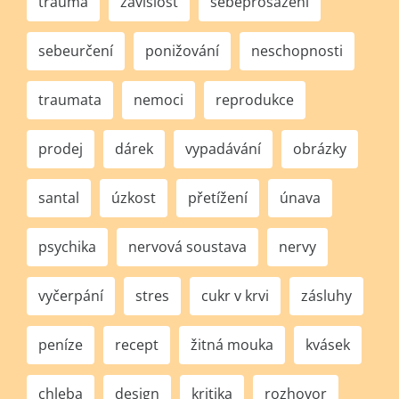
trauma
závislost
sebeprosazení
sebeurčení
ponižování
neschopnosti
traumata
nemoci
reprodukce
prodej
dárek
vypadávání
obrázky
santal
úzkost
přetížení
únava
psychika
nervová soustava
nervy
vyčerpání
stres
cukr v krvi
zásluhy
peníze
recept
žitná mouka
kvásek
chleba
design
kritika
rozhovor