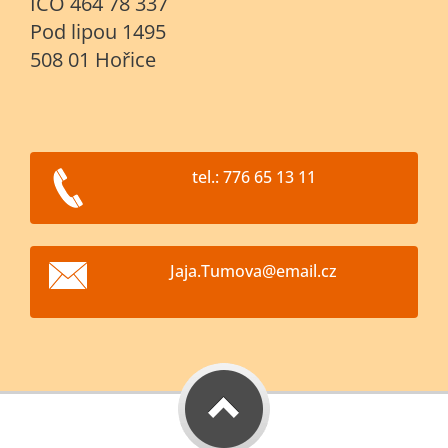
IČO 464 78 337
Pod lipou 1495
508 01 Hořice
tel.: 776 65 13 11
Jaja.Tum
ova@emai
l.cz