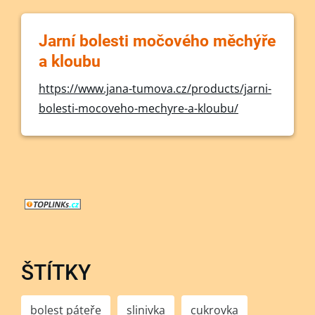
Jarní bolesti močového měchýře
a kloubu
https://www.jana-tumova.cz/products/jarni-
bolesti-mocoveho-mechyre-a-kloubu/
ŠTÍTKY
bolest páteře
slinivka
cukrovka