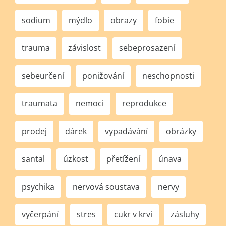
sodium
mýdlo
obrazy
fobie
trauma
závislost
sebeprosazení
sebeurčení
ponižování
neschopnosti
traumata
nemoci
reprodukce
prodej
dárek
vypadávání
obrázky
santal
úzkost
přetížení
únava
psychika
nervová soustava
nervy
vyčerpání
stres
cukr v krvi
zásluhy