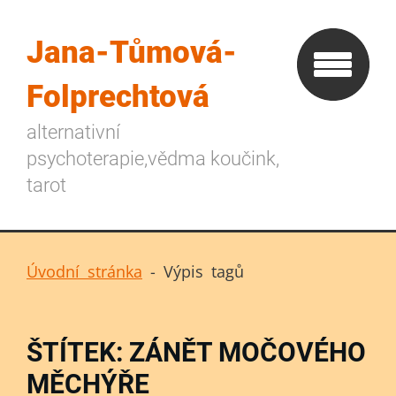
Jana-Tůmová-
Folprechtová
alternativní
psychoterapie,vědma koučink,
tarot
Úvodní stránka
-
Výpis tagů
ŠTÍTEK: ZÁNĚT MOČOVÉHO
MĚCHÝŘE