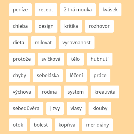
peníze
recept
žitná mouka
kvásek
chleba
design
kritika
rozhovor
dieta
milovat
vyrovnanost
protože
svíčková
tělo
hubnutí
chyby
sebeláska
léčení
práce
výchova
rodina
system
kreativita
sebedůvěra
jizvy
vlasy
klouby
otok
bolest
kopřiva
meridiány