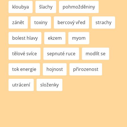
kloubya
šlachy
pohmožděniny
zánět
toxiny
bercový vřed
strachy
bolest hlavy
ekzem
myom
tělové svíce
sepnuté ruce
modlít se
tok energie
hojnost
přirozenost
utrácení
složenky