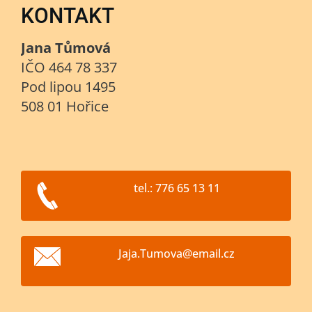
KONTAKT
Jana Tůmová
IČO 464 78 337
Pod lipou 1495
508 01 Hořice
tel.: 776 65 13 11
Jaja.Tum
ova@emai
l.cz