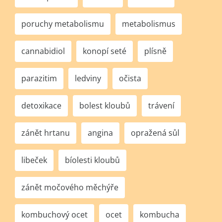
poruchy metabolismu
metabolismus
cannabidiol
konopí seté
plísně
parazitim
ledviny
očista
detoxikace
bolest kloubů
trávení
zánět hrtanu
angina
opražená sůl
libeček
bíolesti kloubů
zánět močového měchýře
kombuchový ocet
ocet
kombucha