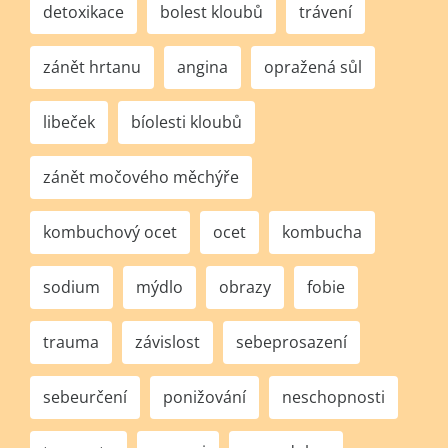
detoxikace
bolest kloubů
trávení
zánět hrtanu
angina
opražená sůl
libeček
bíolesti kloubů
zánět močového měchýře
kombuchový ocet
ocet
kombucha
sodium
mýdlo
obrazy
fobie
trauma
závislost
sebeprosazení
sebeurčení
ponižování
neschopnosti