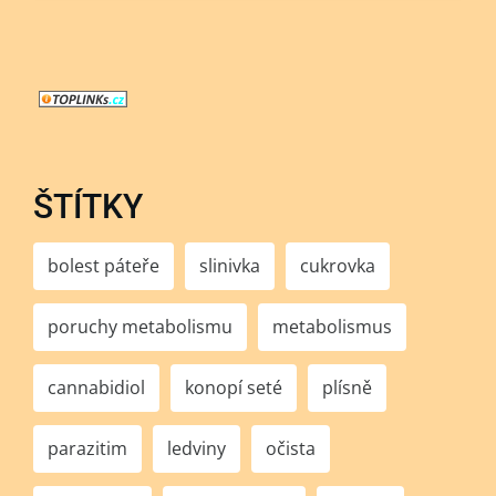
ŠTÍTKY
bolest páteře
slinivka
cukrovka
poruchy metabolismu
metabolismus
cannabidiol
konopí seté
plísně
parazitim
ledviny
očista