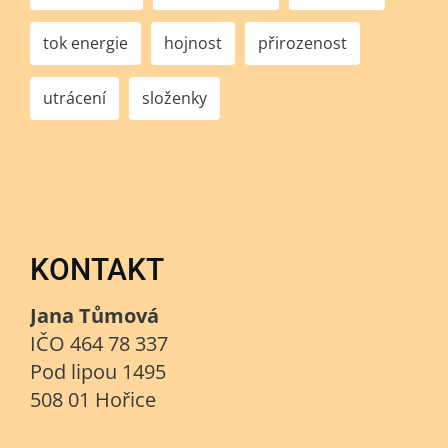
tok energie
hojnost
přirozenost
utrácení
složenky
KONTAKT
Jana Tůmová
IČO 464 78 337
Pod lipou 1495
508 01 Hořice