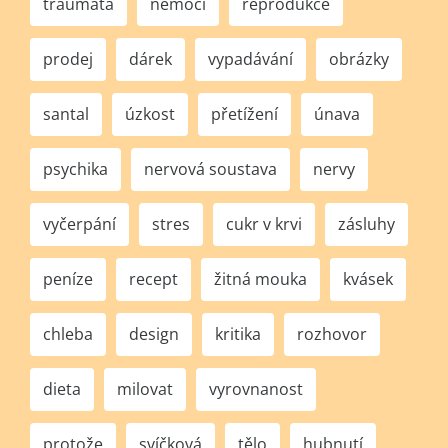
traumata
nemoci
reprodukce
prodej
dárek
vypadávání
obrázky
santal
úzkost
přetížení
únava
psychika
nervová soustava
nervy
vyčerpání
stres
cukr v krvi
zásluhy
peníze
recept
žitná mouka
kvásek
chleba
design
kritika
rozhovor
dieta
milovat
vyrovnanost
protože
svíčková
tělo
hubnutí