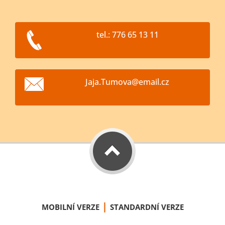
tel.: 776 65 13 11
Jaja.Tum
ova@emai
l.cz
|
MOBILNÍ VERZE
STANDARDNÍ VERZE