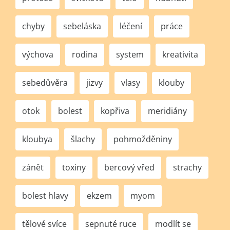
chyby
sebeláska
léčení
práce
výchova
rodina
system
kreativita
sebedůvěra
jizvy
vlasy
klouby
otok
bolest
kopřiva
meridiány
kloubya
šlachy
pohmožděniny
zánět
toxiny
bercový vřed
strachy
bolest hlavy
ekzem
myom
tělové svíce
sepnuté ruce
modlít se