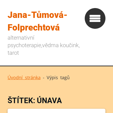
Jana-Tůmová-
Folprechtová
alternativní
psychoterapie,vědma koučink,
tarot
Úvodní stránka
-
Výpis tagů
ŠTÍTEK: ÚNAVA