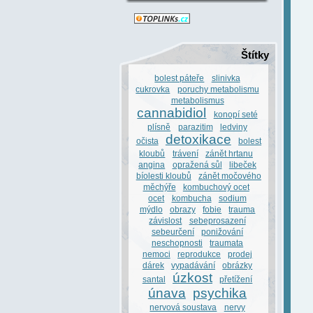
Štítky
bolest páteře
slinivka
cukrovka
poruchy metabolismu
metabolismus
cannabidiol
konopí seté
plísně
parazitim
ledviny
detoxikace
očista
bolest
kloubů
trávení
zánět hrtanu
angina
opražená sůl
libeček
bíolesti kloubů
zánět močového
měchýře
kombuchový ocet
ocet
kombucha
sodium
mýdlo
obrazy
fobie
trauma
závislost
sebeprosazení
sebeurčení
ponižování
neschopnosti
traumata
nemoci
reprodukce
prodej
dárek
vypadávání
obrázky
úzkost
santal
přetížení
únava
psychika
nervová soustava
nervy