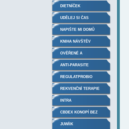
DIETNÍČEK
UDĚLEJ SI ČAS
NAPIŠTE MI DOMŮ
KNIHA NÁVŠTĚV
OVĚŘENÉ A
DOPORUČENÉ
ANTI-PARASITE
REGULATPROBIO
REKVENČNÍ TERAPIE
PLAZMOVÝM
INTRA
GENERÁTOREM
CBDEX KONOPÍ BEZ
RECEPTU A THC
JUWÍIK