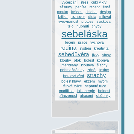
vyčerpání
stres
cukr v krvi
zásluhy
peníze
recept
žitná
mouka
kvásek
chleba
design
kritika
rozhovor
dieta
milovat
vyrovnanost
protože
svíčková
tělo
hubnutí
chyby
sebeláska
léčení
práce
výchova
rodina
system
kreativita
sebedůvěra
jizvy
vlasy
klouby
otok
bolest
kopřiva
meridiány
kloubya
šlachy
pohmožděniny
zánět
toxiny
strachy
bercový vřed
bolest hlavy
ekzem
myom
tělové svíce
sepnuté ruce
modlít se
tok energie
hojnost
přirozenost
utrácení
složenky