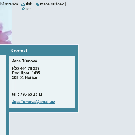
ní stránka
|
tisk
|
mapa stránek
|
rss
Kontakt
Jana Tůmová
IČO 464 78 337
Pod lipou 1495
508 01 Hořice
tel.: 776 65 13 11
Jaja.Tum
ova@emai
l.cz