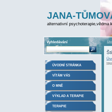
JANA-TŮMOV
FOLPRECHTO
alternativní psychoterapie,vědma k
Vyhledávání
Úvo
Št
Úvo
http
ÚVODNÍ STRÁNKA
VÍTÁM VÁS
O MNĚ
VÝKLAD A TERAPIE
TERAPIE