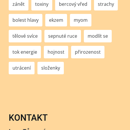
zánět
toxiny
bercový vřed
strachy
bolest hlavy
ekzem
myom
tělové svíce
sepnuté ruce
modlít se
tok energie
hojnost
přirozenost
utrácení
složenky
KONTAKT