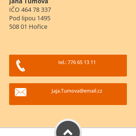
Jana Tůmová
IČO 464 78 337
Pod lipou 1495
508 01 Hořice
tel.: 776 65 13 11
Jaja.Tum
ova@emai
l.cz