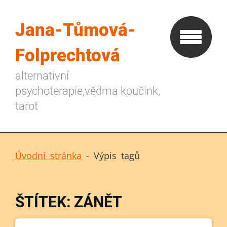
Jana-Tůmová-
Folprechtová
alternativní
psychoterapie,vědma koučink,
tarot
Úvodní stránka
-
Výpis tagů
ŠTÍTEK: ZÁNĚT