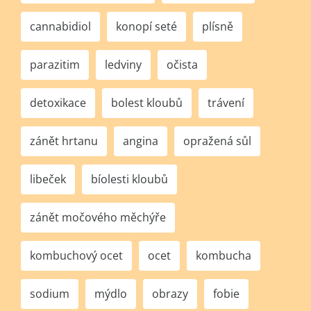
cannabidiol
konopí seté
plísně
parazitim
ledviny
očista
detoxikace
bolest kloubů
trávení
zánět hrtanu
angina
opražená sůl
libeček
bíolesti kloubů
zánět močového měchýře
kombuchový ocet
ocet
kombucha
sodium
mýdlo
obrazy
fobie