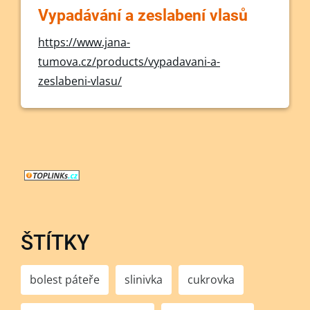
Vypadávání a zeslabení vlasů
https://www.jana-
tumova.cz/products/vypadavani-a-
zeslabeni-vlasu/
ŠTÍTKY
bolest páteře
slinivka
cukrovka