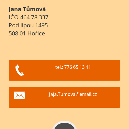
Jana Tůmová
IČO 464 78 337
Pod lipou 1495
508 01 Hořice
tel.: 776 65 13 11
Jaja.Tum
ova@emai
l.cz