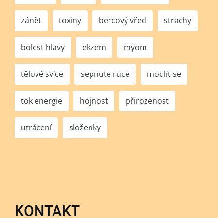
zánět
toxiny
bercový vřed
strachy
bolest hlavy
ekzem
myom
tělové svíce
sepnuté ruce
modlít se
tok energie
hojnost
přirozenost
utrácení
složenky
KONTAKT