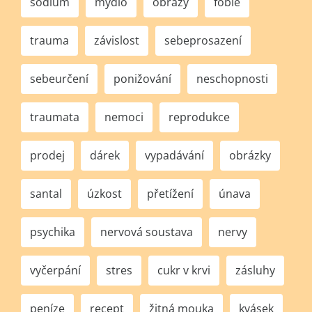
sodium
mýdlo
obrazy
fobie
trauma
závislost
sebeprosazení
sebeurčení
ponižování
neschopnosti
traumata
nemoci
reprodukce
prodej
dárek
vypadávání
obrázky
santal
úzkost
přetížení
únava
psychika
nervová soustava
nervy
vyčerpání
stres
cukr v krvi
zásluhy
peníze
recept
žitná mouka
kvásek