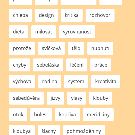
chleba
design
kritika
rozhovor
dieta
milovat
vyrovnanost
protože
svíčková
tělo
hubnutí
chyby
sebeláska
léčení
práce
výchova
rodina
system
kreativita
sebedůvěra
jizvy
vlasy
klouby
otok
bolest
kopřiva
meridiány
kloubya
šlachy
pohmožděniny