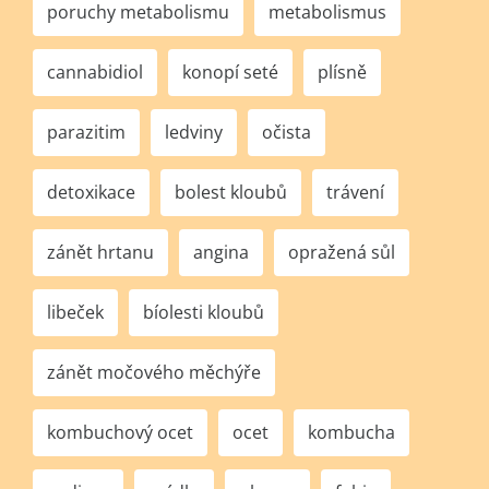
poruchy metabolismu
metabolismus
cannabidiol
konopí seté
plísně
parazitim
ledviny
očista
detoxikace
bolest kloubů
trávení
zánět hrtanu
angina
opražená sůl
libeček
bíolesti kloubů
zánět močového měchýře
kombuchový ocet
ocet
kombucha