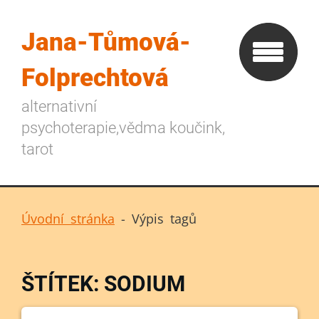
Jana-Tůmová-
Folprechtová
alternativní
psychoterapie,vědma koučink,
tarot
Úvodní stránka
-
Výpis tagů
ŠTÍTEK: SODIUM