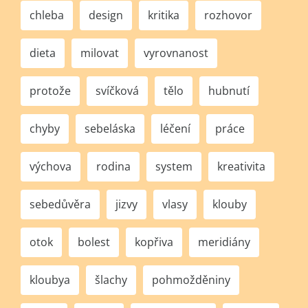
chleba
design
kritika
rozhovor
dieta
milovat
vyrovnanost
protože
svíčková
tělo
hubnutí
chyby
sebeláska
léčení
práce
výchova
rodina
system
kreativita
sebedůvěra
jizvy
vlasy
klouby
otok
bolest
kopřiva
meridiány
kloubya
šlachy
pohmožděniny