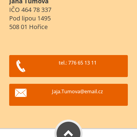
Jana Tůmová
IČO 464 78 337
Pod lipou 1495
508 01 Hořice
tel.: 776 65 13 11
Jaja.Tum
ova@emai
l.cz