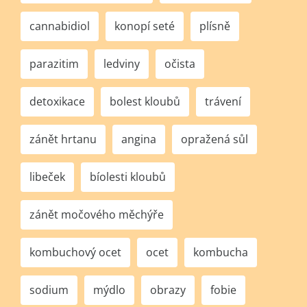
cannabidiol
konopí seté
plísně
parazitim
ledviny
očista
detoxikace
bolest kloubů
trávení
zánět hrtanu
angina
opražená sůl
libeček
bíolesti kloubů
zánět močového měchýře
kombuchový ocet
ocet
kombucha
sodium
mýdlo
obrazy
fobie