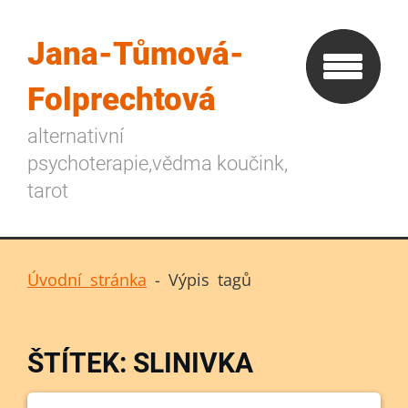
Jana-Tůmová-
Folprechtová
alternativní
psychoterapie,vědma koučink,
tarot
Úvodní stránka
-
Výpis tagů
ŠTÍTEK: SLINIVKA