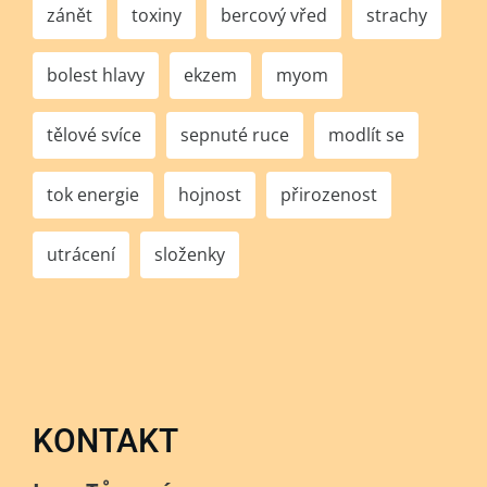
zánět
toxiny
bercový vřed
strachy
bolest hlavy
ekzem
myom
tělové svíce
sepnuté ruce
modlít se
tok energie
hojnost
přirozenost
utrácení
složenky
KONTAKT