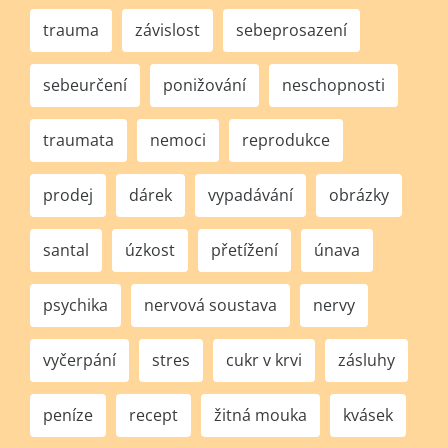
trauma
závislost
sebeprosazení
sebeurčení
ponižování
neschopnosti
traumata
nemoci
reprodukce
prodej
dárek
vypadávání
obrázky
santal
úzkost
přetížení
únava
psychika
nervová soustava
nervy
vyčerpání
stres
cukr v krvi
zásluhy
peníze
recept
žitná mouka
kvásek