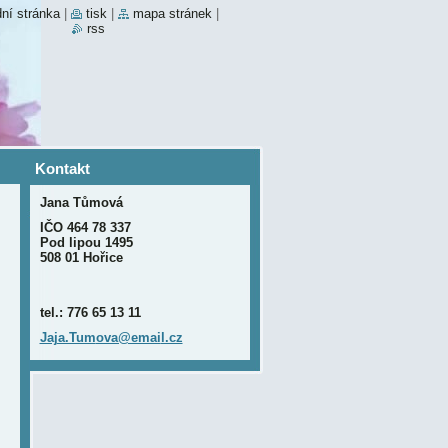
ní stránka
|
tisk
|
mapa stránek
|
rss
Kontakt
Jana Tůmová
IČO 464 78 337
Pod lipou 1495
508 01 Hořice
tel.: 776 65 13 11
Jaja.Tum
ova@emai
l.cz