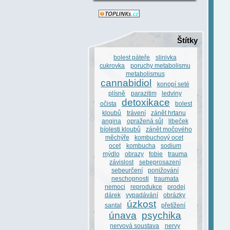
Štítky
bolest páteře
slinivka
cukrovka
poruchy metabolismu
metabolismus
cannabidiol
konopí seté
plísně
parazitim
ledviny
detoxikace
očista
bolest
kloubů
trávení
zánět hrtanu
angina
opražená sůl
libeček
bíolesti kloubů
zánět močového
měchýře
kombuchový ocet
ocet
kombucha
sodium
mýdlo
obrazy
fobie
trauma
závislost
sebeprosazení
sebeurčení
ponižování
neschopnosti
traumata
nemoci
reprodukce
prodej
dárek
vypadávání
obrázky
úzkost
santal
přetížení
únava
psychika
nervová soustava
nervy