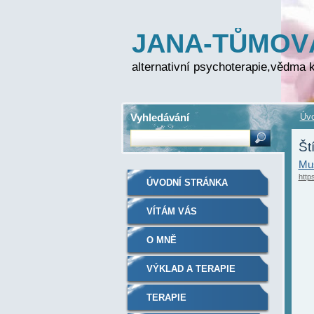
JANA-TŮMOV
FOLPRECHTO
alternativní psychoterapie,vědma k
Vyhledávání
Úvo
Št
Mus
http
ÚVODNÍ STRÁNKA
VÍTÁM VÁS
O MNĚ
VÝKLAD A TERAPIE
TERAPIE