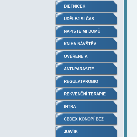
DIETNÍČEK
UDĚLEJ SI ČAS
NAPIŠTE MI DOMŮ
KNIHA NÁVŠTĚV
OVĚŘENÉ A
DOPORUČENÉ
ANTI-PARASITE
REGULATPROBIO
REKVENČNÍ TERAPIE
PLAZMOVÝM
INTRA
GENERÁTOREM
CBDEX KONOPÍ BEZ
RECEPTU A THC
JUWÍIK