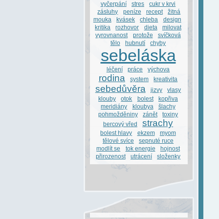
vyčerpání
stres
cukr v krvi
zásluhy
peníze
recept
žitná
mouka
kvásek
chleba
design
kritika
rozhovor
dieta
milovat
vyrovnanost
protože
svíčková
tělo
hubnutí
chyby
sebeláska
léčení
práce
výchova
rodina
system
kreativita
sebedůvěra
jizvy
vlasy
klouby
otok
bolest
kopřiva
meridiány
kloubya
šlachy
pohmožděniny
zánět
toxiny
strachy
bercový vřed
bolest hlavy
ekzem
myom
tělové svíce
sepnuté ruce
modlít se
tok energie
hojnost
přirozenost
utrácení
složenky