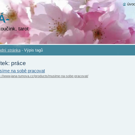
úvod
Á-
VÁ
oučink, tarot
dní stránka
-
Výpis tagů
ítek: práce
íme na sobě pracovat
s://www.jana-tumova.cz/products/musime-na-sobe-pracovat/