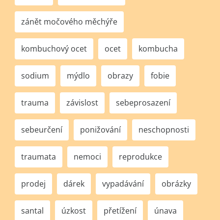
zánět močového měchýře
kombuchový ocet
ocet
kombucha
sodium
mýdlo
obrazy
fobie
trauma
závislost
sebeprosazení
sebeurčení
ponižování
neschopnosti
traumata
nemoci
reprodukce
prodej
dárek
vypadávání
obrázky
santal
úzkost
přetížení
únava