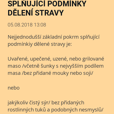
SPLŇUJÍCÍ PODMÍNKY
DĚLENÍ STRAVY
05.08.2018 13:08
Nejjednodušší základní pokrm splňující
podmínkiy dělené stravy je:
Uvařené, upečené, uzené, nebo grilované
maso /včetně šunky s nejvyšším podílem
masa /bez přidané mouky nebo soji/
nebo
jakýkoliv čistý sýr/ bez přidaných
rostlinných tuků a podobných nesmyslů/