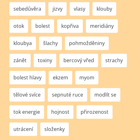
sebedůvěra
jizvy
vlasy
klouby
otok
bolest
kopřiva
meridiány
kloubya
šlachy
pohmožděniny
zánět
toxiny
bercový vřed
strachy
bolest hlavy
ekzem
myom
tělové svíce
sepnuté ruce
modlít se
tok energie
hojnost
přirozenost
utrácení
složenky