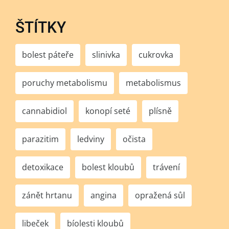
ŠTÍTKY
bolest páteře
slinivka
cukrovka
poruchy metabolismu
metabolismus
cannabidiol
konopí seté
plísně
parazitim
ledviny
očista
detoxikace
bolest kloubů
trávení
zánět hrtanu
angina
opražená sůl
libeček
bíolesti kloubů