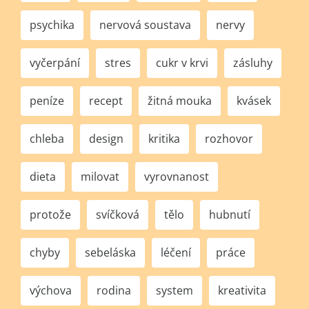
psychika
nervová soustava
nervy
vyčerpání
stres
cukr v krvi
zásluhy
peníze
recept
žitná mouka
kvásek
chleba
design
kritika
rozhovor
dieta
milovat
vyrovnanost
protože
svíčková
tělo
hubnutí
chyby
sebeláska
léčení
práce
výchova
rodina
system
kreativita