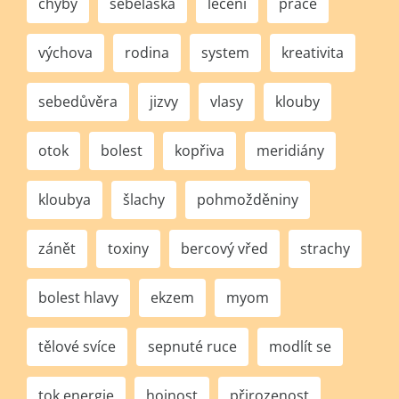
chyby
sebeláska
léčení
práce
výchova
rodina
system
kreativita
sebedůvěra
jizvy
vlasy
klouby
otok
bolest
kopřiva
meridiány
kloubya
šlachy
pohmožděniny
zánět
toxiny
bercový vřed
strachy
bolest hlavy
ekzem
myom
tělové svíce
sepnuté ruce
modlít se
tok energie
hojnost
přirozenost