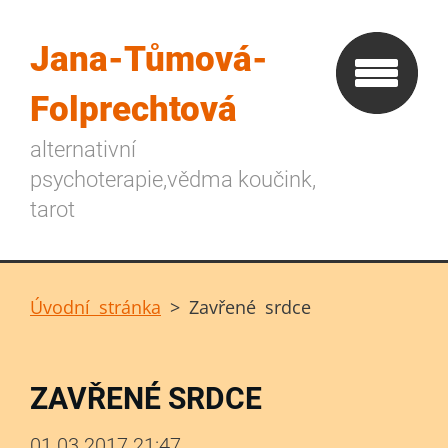
Jana-Tůmová-
Folprechtová
alternativní
psychoterapie,vědma koučink,
tarot
Úvodní stránka
>
Zavřené srdce
ZAVŘENÉ SRDCE
01.03.2017 21:47