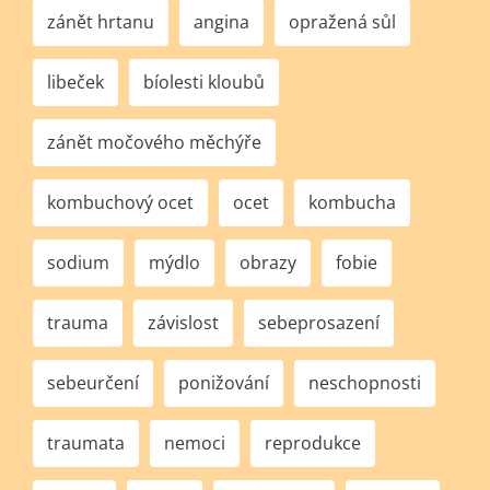
zánět hrtanu
angina
opražená sůl
libeček
bíolesti kloubů
zánět močového měchýře
kombuchový ocet
ocet
kombucha
sodium
mýdlo
obrazy
fobie
trauma
závislost
sebeprosazení
sebeurčení
ponižování
neschopnosti
traumata
nemoci
reprodukce