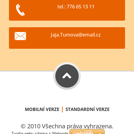
tel.: 776 65 13 11
Jaja.Tum
ova@emai
l.cz
|
MOBILNÍ VERZE
STANDARDNÍ VERZE
© 2010 Všechna práva vyhrazena.
Tvorba webu zdarma s Webnode