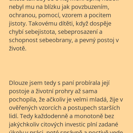
nebyl mu na blízku jak povzbuzením,
ochranou, pomocí, vzorem a pocitem
jistoty. Takovému dítěti, když dospěje
chybí sebejistota, sebeprosazení a
schopnost sebeobrany, a pevný postoj v
životě.
Dlouze jsem tedy s paní probírala její
postoje a životní prohry až sama
pochopila, že ačkoliv je velmi mladá, žije v
ověřených vzorcích a postupech starších
lidí. Tedy každodenně a monotoně bez
jakýchkoliv citových investic plní zadané
úkoly v práci, poté správně a poctivě vede