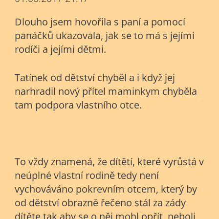
Dlouho jsem hovořila s paní a pomocí
panáčků ukazovala, jak se to má s jejími
rodíči a jejími dětmi.
Tatínek od dětství chyběl a i když jej
narhradil nový přítel maminkym chyběla
tam podpora vlastního otce.
To vždy znamená, že dítětí, které vyrůstá v
neúplné vlastní rodině tedy není
vychováváno pokrevním otcem, který by
od dětství obrazně řečeno stál za zády
dítěte tak aby se o něj mohl opřít, neboli