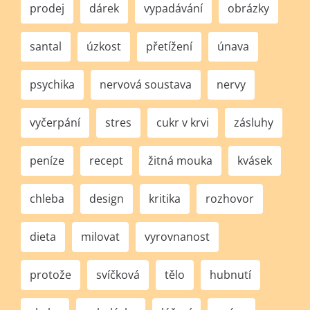
prodej
dárek
vypadávání
obrázky
santal
úzkost
přetížení
únava
psychika
nervová soustava
nervy
vyčerpání
stres
cukr v krvi
zásluhy
peníze
recept
žitná mouka
kvásek
chleba
design
kritika
rozhovor
dieta
milovat
vyrovnanost
protože
svíčková
tělo
hubnutí