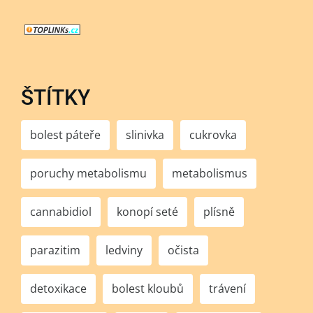
ŠTÍTKY
bolest páteře
slinivka
cukrovka
poruchy metabolismu
metabolismus
cannabidiol
konopí seté
plísně
parazitim
ledviny
očista
detoxikace
bolest kloubů
trávení