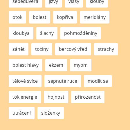
sebedůvěra
jizvy
vlasy
klouby
otok
bolest
kopřiva
meridiány
kloubya
šlachy
pohmožděniny
zánět
toxiny
bercový vřed
strachy
bolest hlavy
ekzem
myom
tělové svíce
sepnuté ruce
modlít se
tok energie
hojnost
přirozenost
utrácení
složenky