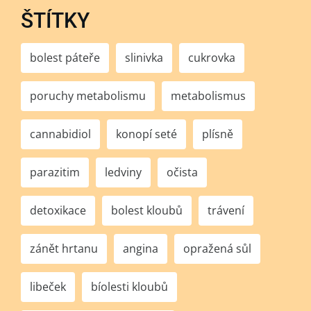
ŠTÍTKY
bolest páteře
slinivka
cukrovka
poruchy metabolismu
metabolismus
cannabidiol
konopí seté
plísně
parazitim
ledviny
očista
detoxikace
bolest kloubů
trávení
zánět hrtanu
angina
opražená sůl
libeček
bíolesti kloubů