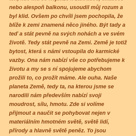
nebo alespoň balkonu, usoudil můj rozum a
byl klid. Ovšem po chvíli jsem pochopila, že
blíže k zemi znamená něco jiného. Být tady a
teď a stát pevně na svých nohách a ve svém
životě. Tedy stát pevně na Zemi. Země je totiž
bytost, která s námi vstoupila do karmické
vazby. Ona nám nabízí vše co potřebujeme k
životu a my se s ní spojujeme abychom
prožili to, co prožít máme. Ale ouha. Naše
planeta Země, tedy ta, na kterou jsme se
narodili nám především nabízí svoji
moudrost, sílu, hmotu. Zde si volíme
přijmout a naučit se pohybovat nejen v
materiálním hmotném světě, světě lidí,
přírody a hlavně světě peněz. To jsou