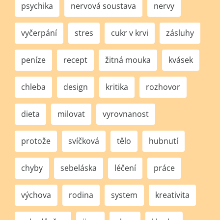
psychika
nervová soustava
nervy
vyčerpání
stres
cukr v krvi
zásluhy
peníze
recept
žitná mouka
kvásek
chleba
design
kritika
rozhovor
dieta
milovat
vyrovnanost
protože
svíčková
tělo
hubnutí
chyby
sebeláska
léčení
práce
výchova
rodina
system
kreativita