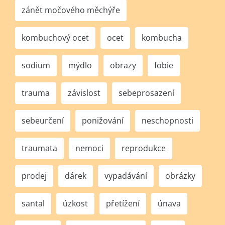
zánět močového měchýře
kombuchový ocet
ocet
kombucha
sodium
mýdlo
obrazy
fobie
trauma
závislost
sebeprosazení
sebeurčení
ponižování
neschopnosti
traumata
nemoci
reprodukce
prodej
dárek
vypadávání
obrázky
santal
úzkost
přetížení
únava