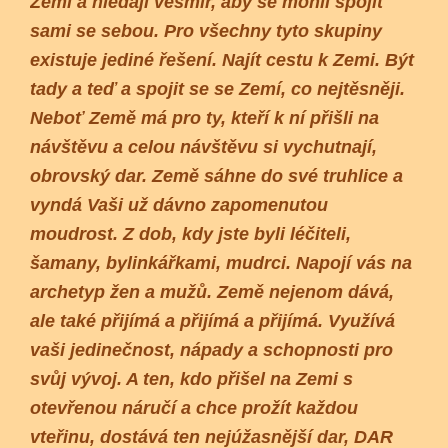
Zemi a hledají vesmír, aby se mohli spojit
sami se sebou. Pro všechny tyto skupiny
existuje jediné řešení. Najít cestu k Zemi. Být
tady a teď a spojit se se Zemí, co nejtěsněji.
Neboť Země má pro ty, kteří k ní přišli na
návštěvu a celou návštěvu si vychutnají,
obrovský dar. Země sáhne do své truhlice a
vyndá Vaši už dávno zapomenutou
moudrost. Z dob, kdy jste byli léčiteli,
šamany, bylinkářkami, mudrci. Napojí vás na
archetyp žen a mužů. Země nejenom dává,
ale také přijímá a přijímá a přijímá. Využívá
vaši jedinečnost, nápady a schopnosti pro
svůj vývoj. A ten, kdo přišel na Zemi s
otevřenou náručí a chce prožít každou
vteřinu, dostává ten nejúžasnější dar, DAR