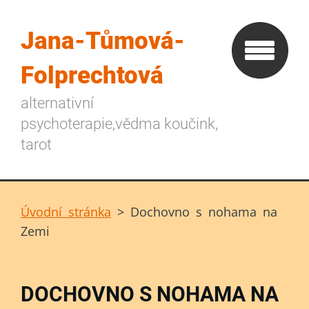
Jana-Tůmová-
Folprechtová
alternativní
psychoterapie,vědma koučink,
tarot
Úvodní stránka
>
Dochovno s nohama na
Zemi
DOCHOVNO S NOHAMA NA