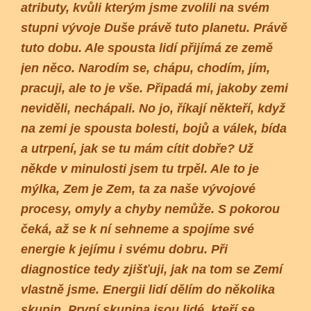
atributy, kvůli kterým jsme zvolili na svém
stupni vývoje Duše právě tuto planetu. Právě
tuto dobu. Ale spousta lidí přijímá ze země
jen něco. Narodím se, chápu, chodím, jím,
pracuji, ale to je vše. Připadá mi, jakoby zemi
neviděli, nechápali. No jo, říkají někteří, když
na zemi je spousta bolesti, bojů a válek, bída
a utrpení, jak se tu mám cítit dobře? Už
někde v minulosti jsem tu trpěl. Ale to je
mýlka, Zem je Zem, ta za naše vývojové
procesy, omyly a chyby nemůže. S pokorou
čeká, až se k ní sehneme a spojíme své
energie k jejímu i svému dobru. Při
diagnostice tedy zjišťuji, jak na tom se Zemí
vlastně jsme. Energii lidí dělím do několika
skupin. První skupina jsou lidé, kteří se