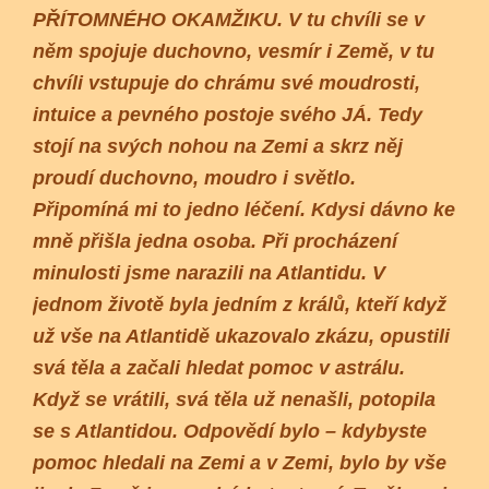
PŘÍTOMNÉHO OKAMŽIKU. V tu chvíli se v
něm spojuje duchovno, vesmír i Země, v tu
chvíli vstupuje do chrámu své moudrosti,
intuice a pevného postoje svého JÁ. Tedy
stojí na svých nohou na Zemi a skrz něj
proudí duchovno, moudro i světlo.
Připomíná mi to jedno léčení. Kdysi dávno ke
mně přišla jedna osoba. Při procházení
minulosti jsme narazili na Atlantidu. V
jednom životě byla jedním z králů, kteří když
už vše na Atlantidě ukazovalo zkázu, opustili
svá těla a začali hledat pomoc v astrálu.
Když se vrátili, svá těla už nenašli, potopila
se s Atlantidou. Odpovědí bylo – kdybyste
pomoc hledali na Zemi a v Zemi, bylo by vše