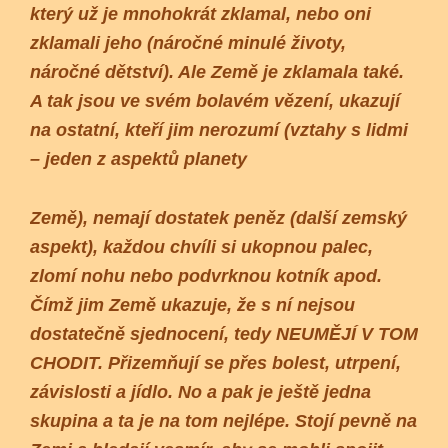
který už je mnohokrát zklamal, nebo oni
zklamali jeho (náročné minulé životy,
náročné dětství). Ale Země je zklamala také.
A tak jsou ve svém bolavém vězení, ukazují
na ostatní, kteří jim nerozumí (vztahy s lidmi
– jeden z aspektů planety
Země), nemají dostatek peněz (další zemský
aspekt), každou chvíli si ukopnou palec,
zlomí nohu nebo podvrknou kotník apod.
Čímž jim Země ukazuje, že s ní nejsou
dostatečně sjednocení, tedy NEUMĚJÍ V TOM
CHODIT. Přizemňují se přes bolest, utrpení,
závislosti a jídlo. No a pak je ještě jedna
skupina a ta je na tom nejlépe. Stojí pevně na