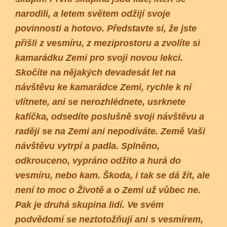
narodili, a letem světem odžijí svoje
povinnosti a hotovo. Představte si, že jste
přišli z vesmíru, z meziprostoru a zvolíte si
kamarádku Zemi pro svoji novou lekci.
Skočíte na nějakých devadesát let na
návštěvu ke kamarádce Zemi, rychle k ní
vlítnete, ani se nerozhlédnete, usrknete
kafíčka, odsedíte poslušně svoji návštěvu a
raději se na Zemi ani nepodíváte. Země Vaši
návštěvu vytrpí a padla. Splněno,
odkrouceno, vypráno odžito a hurá do
vesmíru, nebo kam. Škoda, i tak se dá žít, ale
není to moc o Životě a o Zemi už vůbec ne.
Pak je druhá skupina lidí. Ve svém
podvědomí se neztotožňují ani s vesmírem,