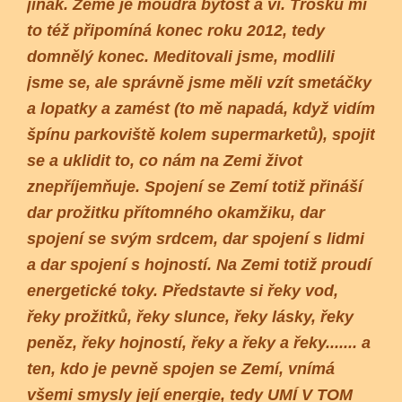
jinak. Země je moudrá bytost a ví. Trošku mi
to též připomíná konec roku 2012, tedy
domnělý konec. Meditovali jsme, modlili
jsme se, ale správně jsme měli vzít smetáčky
a lopatky a zamést (to mě napadá, když vidím
špínu parkoviště kolem supermarketů), spojit
se a uklidit to, co nám na Zemi život
znepříjemňuje. Spojení se Zemí totiž přináší
dar prožitku přítomného okamžiku, dar
spojení se svým srdcem, dar spojení s lidmi
a dar spojení s hojností. Na Zemi totiž proudí
energetické toky. Představte si řeky vod,
řeky prožitků, řeky slunce, řeky lásky, řeky
peněz, řeky hojností, řeky a řeky a řeky....... a
ten, kdo je pevně spojen se Zemí, vnímá
všemi smysly její energie, tedy UMÍ V TOM