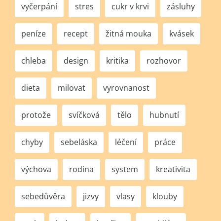
vyčerpání
stres
cukr v krvi
zásluhy
peníze
recept
žitná mouka
kvásek
chleba
design
kritika
rozhovor
dieta
milovat
vyrovnanost
protože
svíčková
tělo
hubnutí
chyby
sebeláska
léčení
práce
výchova
rodina
system
kreativita
sebedůvěra
jizvy
vlasy
klouby