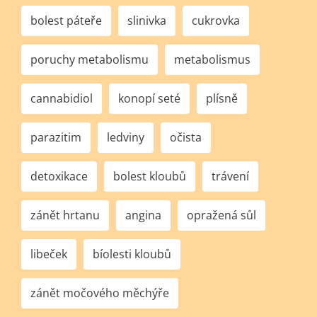
bolest páteře
slinivka
cukrovka
poruchy metabolismu
metabolismus
cannabidiol
konopí seté
plísně
parazitim
ledviny
očista
detoxikace
bolest kloubů
trávení
zánět hrtanu
angina
opražená sůl
libeček
bíolesti kloubů
zánět močového měchýře