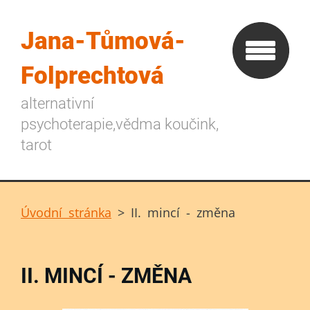
Jana-Tůmová-
Folprechtová
alternativní
psychoterapie,vědma koučink,
tarot
Úvodní stránka
>
II. mincí - změna
II. MINCÍ - ZMĚNA