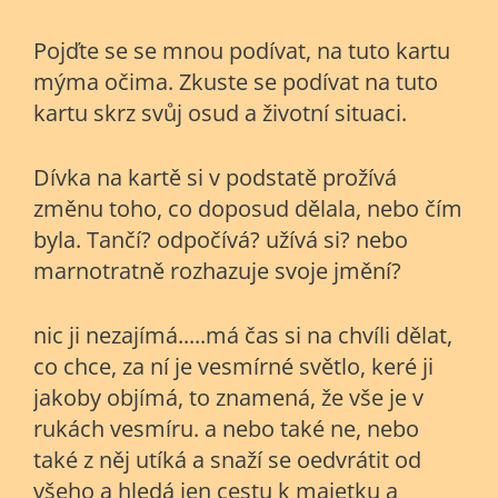
Pojďte se se mnou podívat, na tuto kartu
mýma očima. Zkuste se podívat na tuto
kartu skrz svůj osud a životní situaci.
Dívka na kartě si v podstatě prožívá
změnu toho, co doposud dělala, nebo čím
byla. Tančí? odpočívá? užívá si? nebo
marnotratně rozhazuje svoje jmění?
nic ji nezajímá.....má čas si na chvíli dělat,
co chce, za ní je vesmírné světlo, keré ji
jakoby objímá, to znamená, že vše je v
rukách vesmíru. a nebo také ne, nebo
také z něj utíká a snaží se oedvrátit od
všeho a hledá jen cestu k majetku a