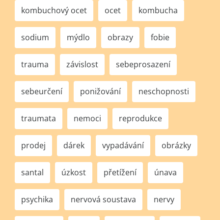
kombuchový ocet
ocet
kombucha
sodium
mýdlo
obrazy
fobie
trauma
závislost
sebeprosazení
sebeurčení
ponižování
neschopnosti
traumata
nemoci
reprodukce
prodej
dárek
vypadávání
obrázky
santal
úzkost
přetížení
únava
psychika
nervová soustava
nervy