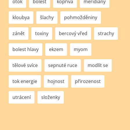
otok
bolest
kopřiva
meridiány
kloubya
šlachy
pohmožděniny
zánět
toxiny
bercový vřed
strachy
bolest hlavy
ekzem
myom
tělové svíce
sepnuté ruce
modlít se
tok energie
hojnost
přirozenost
utrácení
složenky