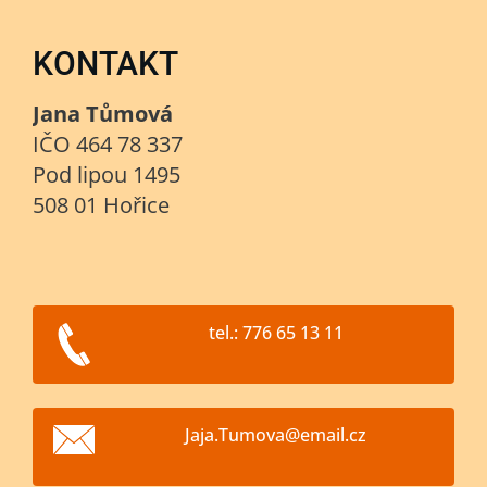
KONTAKT
Jana Tůmová
IČO 464 78 337
Pod lipou 1495
508 01 Hořice
tel.: 776 65 13 11
Jaja.Tum
ova@emai
l.cz