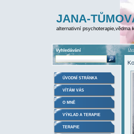
JANA-TŮMOV
FOLPRECHTO
alternativní psychoterapie,vědma k
Vyhledávání
Úvo
Ko
ÚVODNÍ STRÁNKA
VÍTÁM VÁS
O MNĚ
VÝKLAD A TERAPIE
TERAPIE