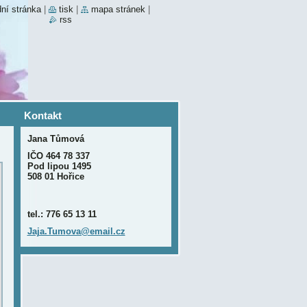
ní stránka
|
tisk
|
mapa stránek
|
rss
Kontakt
Jana Tůmová
IČO 464 78 337
Pod lipou 1495
508 01 Hořice
tel.: 776 65 13 11
Jaja.Tum
ova@emai
l.cz