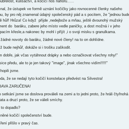
břelost, kulišáctví, a kočičí nos nahoru......
znal, že ústupek ve formě uznání kočičky jako rovnocenné členky našeho
nu, by pro něj znamenal údajný společenský pád a s pocitem, že "jednou bud
tě hůř! Hrůza! Co když příjde ,nedejbože a mňau, ještě dvounohý mužský
ment do baráku, zabere jeho místo vedle paničky, a dost možná i v jeho
pacím křesle,a nakonec by mohl i příjít ,i o svoji misku s granulkama.
 žádné novoty do baráku, žádné nové členy! na to on dohlídne.
ž bude nejhůř, dokáže si i trošku zaškodit.
m dobře, jak včas vytáhnout drápky a nebo označkovat všechny rohy!"
sice předu, ale to je jen takový "image", jinak všechno vidím!!!!!"
hopili jsme.
da, že se nedají tyto kočičí konstelace předvést na Silvestra!
BAVA ZARUČENA!
o setkání jsme se doslova prováleli na zemi a to jedni proto, že hráli čtyřnohá
ata a druzí proto, že se váleli smíchy.
 to dopadlo?
něné kočičí společenství bude.
ření přišlo v pravý čas.