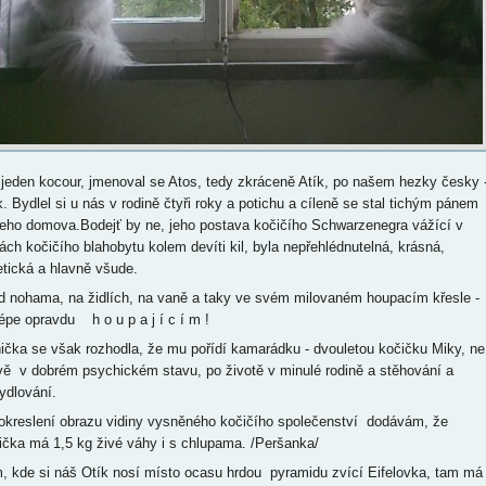
 jeden kocour, jmenoval se Atos, tedy zkráceně Atík, po našem hezky česky 
k. Bydlel si u nás v rodině čtyři roky a potichu a cíleně se stal tichým pánem
eho domova.Bodejť by ne, jeho postava kočičího Schwarzenegra vážící v
ách kočičího blahobytu kolem devíti kil, byla nepřehlédnutelná, krásná,
etická a hlavně všude.
d nohama, na židlích, na vaně a taky ve svém milovaném houpacím křesle -
lépe opravdu h o u p a j í c í m !
ička se však rozhodla, že mu pořídí kamarádku - dvouletou kočičku Miky, ne
vě v dobrém psychickém stavu, po životě v minulé rodině a stěhování a
ydlování.
okreslení obrazu vidiny vysněného kočičího společenství dodávám, že
ička má 1,5 kg živé váhy i s chlupama. /Peršanka/
, kde si náš Otík nosí místo ocasu hrdou pyramidu zvící Eifelovka, tam má