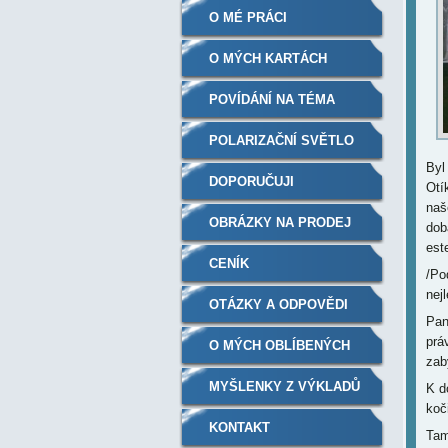
O MÉ PRÁCI
O MÝCH KARTÁCH
POVÍDÁNÍ NA TÉMA
POLARIZAČNÍ SVĚTLO
Byl
BIOPTRON
DOPORUČUJI
Otí
naš
OBRÁZKY NA PRODEJ
dob
est
CENÍK
/Po
nej
OTÁZKY A ODPOVĚDI
Pan
prá
O MÝCH OBLÍBENÝCH
zab
KNIHÁCH
MYŠLENKY Z VÝKLADŮ
K d
koč
KONTAKT
Tam