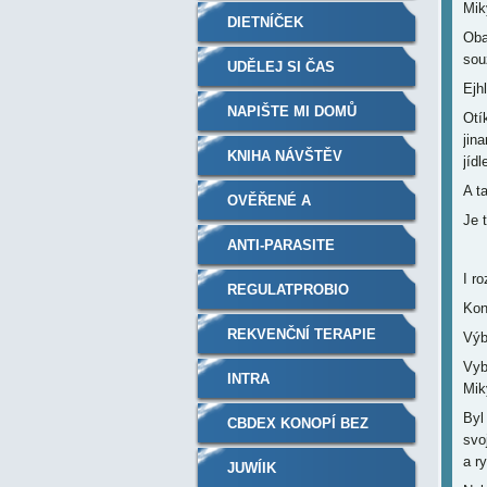
Mik
DIETNÍČEK
Oba
souz
UDĚLEJ SI ČAS
Ejhl
NAPIŠTE MI DOMŮ
Otí
jin
KNIHA NÁVŠTĚV
jíd
A t
OVĚŘENÉ A
Je 
DOPORUČENÉ
ANTI-PARASITE
I r
REGULATPROBIO
Kon
REKVENČNÍ TERAPIE
Výb
Vyb
PLAZMOVÝM
INTRA
Mik
Byl
GENERÁTOREM
CBDEX KONOPÍ BEZ
svo
a r
RECEPTU A THC
JUWÍIK