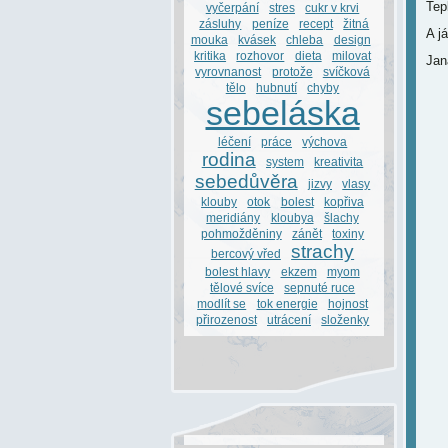
Tep
vyčerpání
stres
cukr v krvi
zásluhy
peníze
recept
žitná
A já
mouka
kvásek
chleba
design
kritika
rozhovor
dieta
milovat
Jan
vyrovnanost
protože
svíčková
tělo
hubnutí
chyby
sebeláska
léčení
práce
výchova
rodina
system
kreativita
sebedůvěra
jizvy
vlasy
klouby
otok
bolest
kopřiva
meridiány
kloubya
šlachy
pohmožděniny
zánět
toxiny
strachy
bercový vřed
bolest hlavy
ekzem
myom
tělové svíce
sepnuté ruce
modlít se
tok energie
hojnost
přirozenost
utrácení
složenky