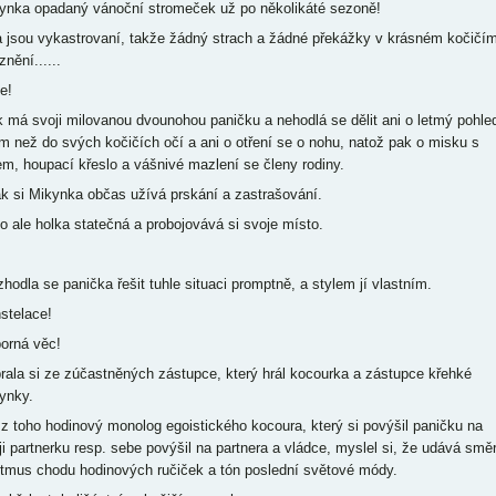
ynka opadaný vánoční stromeček už po několikáté sezoně!
 jsou vykastrovaní, takže žádný strach a žádné překážky v krásném kočičí
nění......
e!
k má svoji milovanou dvounohou paničku a nehodlá se dělit ani o letmý pohle
am než do svých kočičích očí a ani o otření se o nohu, natož pak o misku s
lem, houpací křeslo a vášnivé mazlení se členy rodiny.
ak si Mikynka občas užívá prskání a zastrašování.
to ale holka statečná a probojovává si svoje místo.
ozhodla se panička řešit tuhle situaci promptně, a stylem jí vlastním.
stelace!
orná věc!
rala si ze zúčastněných zástupce, který hrál kocourka a zástupce křehké
ynky.
 z toho hodinový monolog egoistického kocoura, který si povýšil paničku na
ji partnerku resp. sebe povýšil na partnera a vládce, myslel si, že udává smě
ytmus chodu hodinových ručiček a tón poslední světové módy.