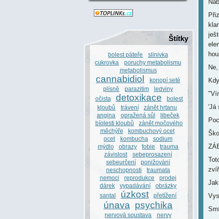
Nabu
Při
kla
ješ
Štítky
ele
hou
bolest páteře
slinivka
cukrovka
poruchy metabolismu
Ne,
metabolismus
cannabidiol
konopí seté
Kdy
plísně
parazitim
ledviny
"Ví
detoxikace
očista
bolest
'Já 
kloubů
trávení
zánět hrtanu
angina
opražená sůl
libeček
Poc
bíolesti kloubů
zánět močového
měchýře
kombuchový ocet
Ško
ocet
kombucha
sodium
ZÁ
mýdlo
obrazy
fobie
trauma
závislost
sebeprosazení
Tot
sebeurčení
ponižování
zvíř
neschopnosti
traumata
nemoci
reprodukce
prodej
Jak
dárek
vypadávání
obrázky
úzkost
santal
přetížení
Vys
únava
psychika
Smí
nervová soustava
nervy