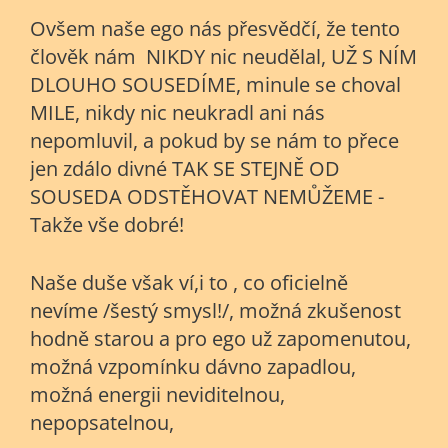
Ovšem naše ego nás přesvědčí, že tento
člověk nám NIKDY nic neudělal, UŽ S NÍM
DLOUHO SOUSEDÍME, minule se choval
MILE, nikdy nic neukradl ani nás
nepomluvil, a pokud by se nám to přece
jen zdálo divné TAK SE STEJNĚ OD
SOUSEDA ODSTĚHOVAT NEMŮŽEME -
Takže vše dobré!
Naše duše však ví,i to , co oficielně
nevíme /šestý smysl!/, možná zkušenost
hodně starou a pro ego už zapomenutou,
možná vzpomínku dávno zapadlou,
možná energii neviditelnou,
nepopsatelnou,