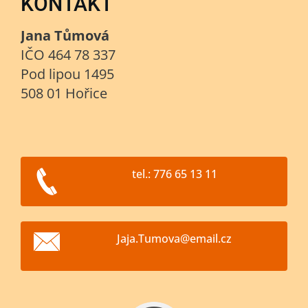
KONTAKT
Jana Tůmová
IČO 464 78 337
Pod lipou 1495
508 01 Hořice
tel.: 776 65 13 11
Jaja.Tum
ova@emai
l.cz