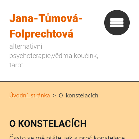
Jana-Tůmová-
Folprechtová
alternativní
psychoterapie,vědma koučink,
tarot
Úvodní stránka
>
O konstelacích
O KONSTELACÍCH
Často se mě ptáte, jak a proč konstelace