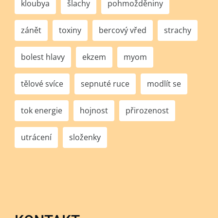
kloubya
šlachy
pohmožděniny
zánět
toxiny
bercový vřed
strachy
bolest hlavy
ekzem
myom
tělové svíce
sepnuté ruce
modlít se
tok energie
hojnost
přirozenost
utrácení
složenky