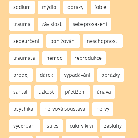
sodium
mýdlo
obrazy
fobie
trauma
závislost
sebeprosazení
sebeurčení
ponižování
neschopnosti
traumata
nemoci
reprodukce
prodej
dárek
vypadávání
obrázky
santal
úzkost
přetížení
únava
psychika
nervová soustava
nervy
vyčerpání
stres
cukr v krvi
zásluhy