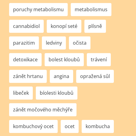
poruchy metabolismu
metabolismus
cannabidiol
konopí seté
plísně
parazitim
ledviny
očista
detoxikace
bolest kloubů
trávení
zánět hrtanu
angina
opražená sůl
libeček
bíolesti kloubů
zánět močového měchýře
kombuchový ocet
ocet
kombucha