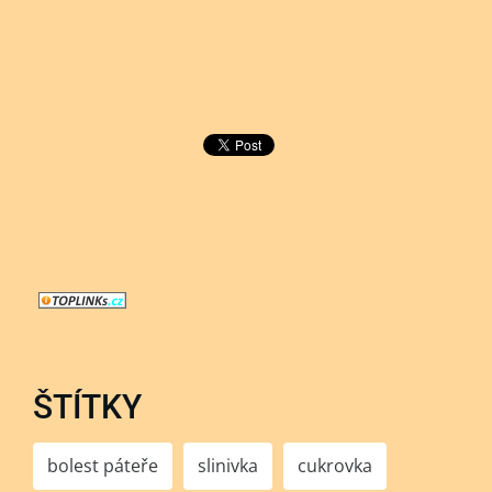
ŠTÍTKY
bolest páteře
slinivka
cukrovka