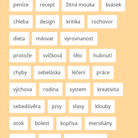
peníze
recept
žitná mouka
kvásek
chleba
design
kritika
rozhovor
dieta
milovat
vyrovnanost
protože
svíčková
tělo
hubnutí
chyby
sebeláska
léčení
práce
výchova
rodina
system
kreativita
sebedůvěra
jizvy
vlasy
klouby
otok
bolest
kopřiva
meridiány