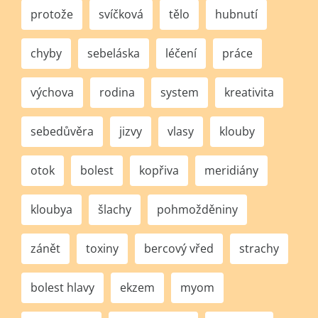
protože
svíčková
tělo
hubnutí
chyby
sebeláska
léčení
práce
výchova
rodina
system
kreativita
sebedůvěra
jizvy
vlasy
klouby
otok
bolest
kopřiva
meridiány
kloubya
šlachy
pohmožděniny
zánět
toxiny
bercový vřed
strachy
bolest hlavy
ekzem
myom