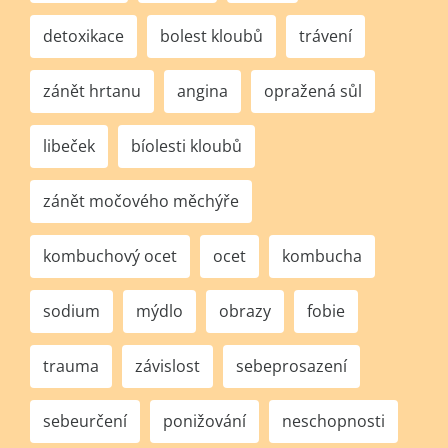
detoxikace
bolest kloubů
trávení
zánět hrtanu
angina
opražená sůl
libeček
bíolesti kloubů
zánět močového měchýře
kombuchový ocet
ocet
kombucha
sodium
mýdlo
obrazy
fobie
trauma
závislost
sebeprosazení
sebeurčení
ponižování
neschopnosti