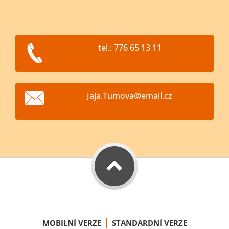
tel.: 776 65 13 11
Jaja.Tum
ova@emai
l.cz
|
MOBILNÍ VERZE
STANDARDNÍ VERZE