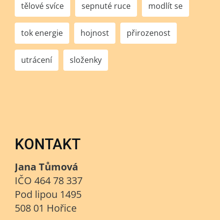
tělové svíce
sepnuté ruce
modlít se
tok energie
hojnost
přirozenost
utrácení
složenky
KONTAKT
Jana Tůmová
IČO 464 78 337
Pod lipou 1495
508 01 Hořice