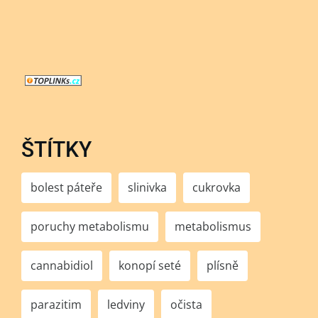
ŠTÍTKY
bolest páteře
slinivka
cukrovka
poruchy metabolismu
metabolismus
cannabidiol
konopí seté
plísně
parazitim
ledviny
očista