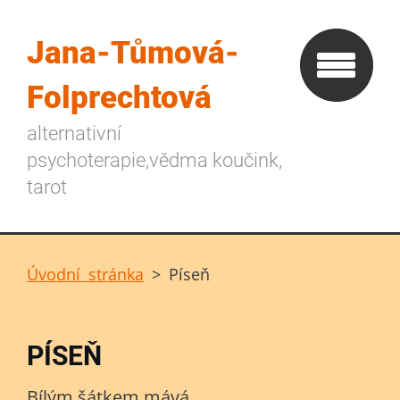
Jana-Tůmová-
Folprechtová
alternativní
psychoterapie,vědma koučink,
tarot
Úvodní stránka
>
Píseň
PÍSEŇ
Bílým šátkem mává,