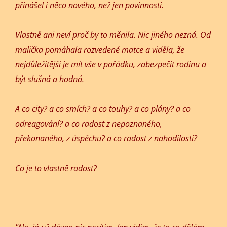
přinášel i něco nového, než jen povinnosti.
Vlastně ani neví proč by to měnila. Nic jiného nezná. Od
malička pomáhala rozvedené matce a viděla, že
nejdůležitější je mít vše v pořádku, zabezpečit rodinu a
být slušná a hodná.
A co city? a co smích? a co touhy? a co plány? a co
odreagování? a co radost z nepoznaného,
překonaného, z úspěchu? a co radost z nahodilosti?
Co je to vlastně radost?