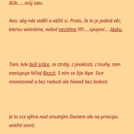
Bůh......můj otec.
Ano, aby nás viděli a vážili si. Proto, že to je jediná věc,
kterou vnímáme, neboť
necitíme
.!!!!!.....spojení.....
lásku.
Tam, kde
bolí srdce
, ze ztráty, z jinakosti, z touhy, tam
nastupuje léčivý
Bezcit
. S ním se žije lépe. Sice
monotonně a bez radosti ale hlavně bez bolesti.
Je to sce výhra nad smutným životem ale na principu
vnitřní smrti.