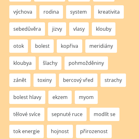
výchova
rodina
system
kreativita
sebedůvěra
jizvy
vlasy
klouby
otok
bolest
kopřiva
meridiány
kloubya
šlachy
pohmožděniny
zánět
toxiny
bercový vřed
strachy
bolest hlavy
ekzem
myom
tělové svíce
sepnuté ruce
modlít se
tok energie
hojnost
přirozenost