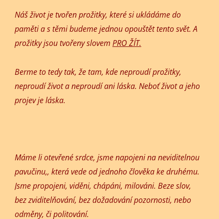
Náš život je tvořen prožitky, které si ukládáme do
paměti a s těmi budeme jednou opouštět tento svět. A
prožitky jsou tvořeny slovem
PRO ŽÍT.
Berme to tedy tak, že tam, kde neproudí prožitky,
neproudí život a neproudí ani láska. Neboť život a jeho
projev je láska.
Máme li otevřené srdce, jsme napojeni na neviditelnou
pavučinu,, která vede od jednoho člověka ke druhému.
Jsme propojeni, viděni, chápáni, milováni. Beze slov,
bez zviditelňování, bez dožadování pozornosti, nebo
odměny, či politování.