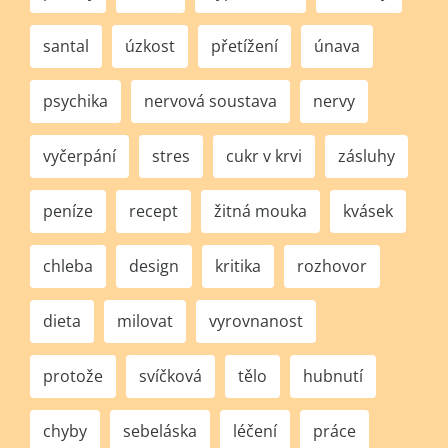
santal
úzkost
přetížení
únava
psychika
nervová soustava
nervy
vyčerpání
stres
cukr v krvi
zásluhy
peníze
recept
žitná mouka
kvásek
chleba
design
kritika
rozhovor
dieta
milovat
vyrovnanost
protože
svíčková
tělo
hubnutí
chyby
sebeláska
léčení
práce