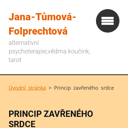
Jana-Tůmová-
Folprechtová
alternativní
psychoterapie,vědma koučink,
tarot
Úvodní stránka
>
Princip zavřeného srdce
PRINCIP ZAVŘENÉHO
SRDCE