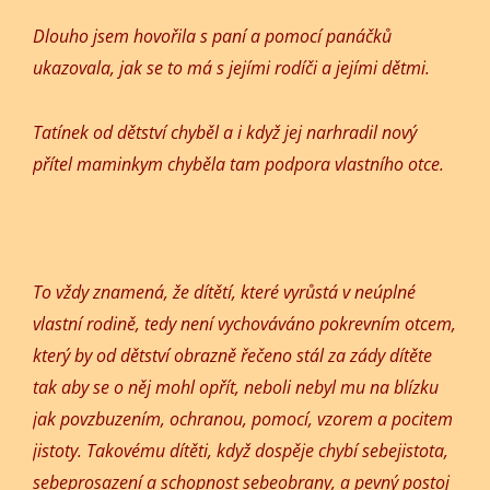
Dlouho jsem hovořila s paní a pomocí panáčků
ukazovala, jak se to má s jejími rodíči a jejími dětmi.
Tatínek od dětství chyběl a i když jej narhradil nový
přítel maminkym chyběla tam podpora vlastního otce.
To vždy znamená, že dítětí, které vyrůstá v neúplné
vlastní rodině, tedy není vychováváno pokrevním otcem,
který by od dětství obrazně řečeno stál za zády dítěte
tak aby se o něj mohl opřít, neboli nebyl mu na blízku
jak povzbuzením, ochranou, pomocí, vzorem a pocitem
jistoty. Takovému dítěti, když dospěje chybí sebejistota,
sebeprosazení a schopnost sebeobrany, a pevný postoj