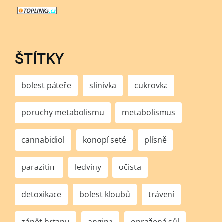
ŠTÍTKY
bolest páteře
slinivka
cukrovka
poruchy metabolismu
metabolismus
cannabidiol
konopí seté
plísně
parazitim
ledviny
očista
detoxikace
bolest kloubů
trávení
zánět hrtanu
angina
opražená sůl