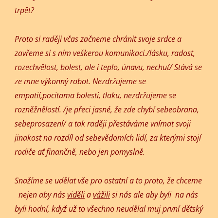
trpět?
Proto si raději včas začneme chránit svoje srdce a
zavřeme si s ním veškerou komunikaci./lásku, radost,
rozechvělost, bolest, ale i teplo, únavu, nechuť/ Stává se
ze mne výkonný robot. Nezdržujeme se
empatií,pocitama bolesti, tlaku, nezdržujeme se
rozněžnělostí. /je přeci jasné, že zde chybí sebeobrana,
sebeprosazení/ a tak raději přestáváme vnímat svoji
jinakost na rozdíl od sebevědomích lidí, za kterými stojí
rodiče ať finančně, nebo jen pomyslně.
Snažíme se udělat vše pro ostatní a to proto, že chceme
nejen aby nás
viděli
a
vážili
si nás ale aby byli na nás
byli hodní, když už to všechno neudělal muj první dětský