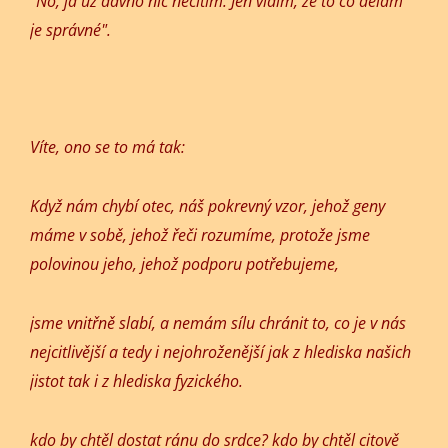
"No, já už dávno nic necítím. Jen vidím, že to co dělám
je správné".
Víte, ono se to má tak:
Když nám chybí otec, náš pokrevný vzor, jehož geny
máme v sobě, jehož řeči rozumíme, protože jsme
polovinou jeho, jehož podporu potřebujeme,
jsme vnitřně slabí, a nemám sílu chránit to, co je v nás
nejcitlivější a tedy i nejohroženější jak z hlediska našich
jistot tak i z hlediska fyzického.
kdo by chtěl dostat ránu do srdce? kdo by chtěl citově