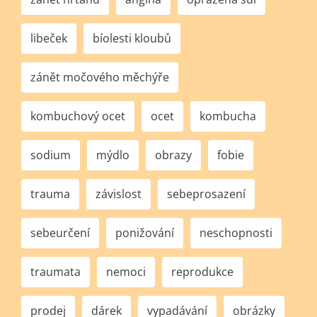
libeček
bíolesti kloubů
zánět močového měchýře
kombuchový ocet
ocet
kombucha
sodium
mýdlo
obrazy
fobie
trauma
závislost
sebeprosazení
sebeurčení
ponižování
neschopnosti
traumata
nemoci
reprodukce
prodej
dárek
vypadávání
obrázky