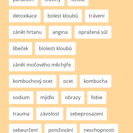
detoxikace
bolest kloubů
trávení
zánět hrtanu
angina
opražená sůl
libeček
bíolesti kloubů
zánět močového měchýře
kombuchový ocet
ocet
kombucha
sodium
mýdlo
obrazy
fobie
trauma
závislost
sebeprosazení
sebeurčení
ponižování
neschopnosti