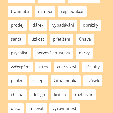
traumata
nemoci
reprodukce
prodej
dárek
vypadávání
obrázky
santal
úzkost
přetížení
únava
psychika
nervová soustava
nervy
vyčerpání
stres
cukr v krvi
zásluhy
peníze
recept
žitná mouka
kvásek
chleba
design
kritika
rozhovor
dieta
milovat
vyrovnanost