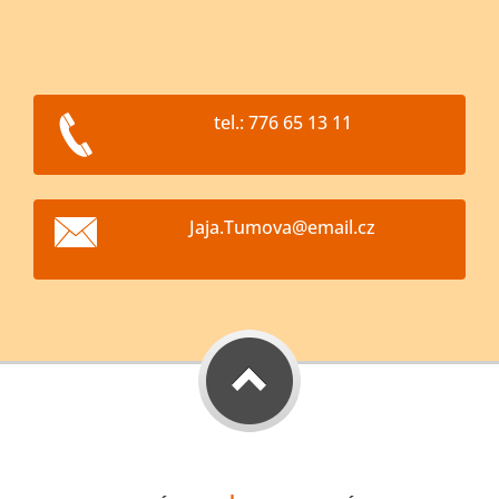
tel.: 776 65 13 11
Jaja.Tum
ova@emai
l.cz