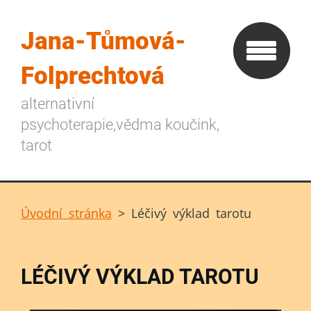
Jana-Tůmová-
Folprechtová
alternativní
psychoterapie,vědma koučink,
tarot
Úvodní stránka
>
Léčivý výklad tarotu
LÉČIVÝ VÝKLAD TAROTU