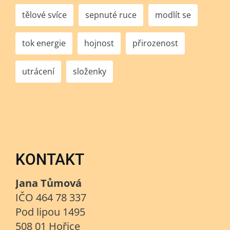
tělové svíce
sepnuté ruce
modlít se
tok energie
hojnost
přirozenost
utrácení
složenky
KONTAKT
Jana Tůmová
IČO 464 78 337
Pod lipou 1495
508 01 Hořice