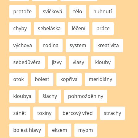
protože
svíčková
tělo
hubnutí
chyby
sebeláska
léčení
práce
výchova
rodina
system
kreativita
sebedůvěra
jizvy
vlasy
klouby
otok
bolest
kopřiva
meridiány
kloubya
šlachy
pohmožděniny
zánět
toxiny
bercový vřed
strachy
bolest hlavy
ekzem
myom