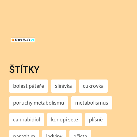
ŠTÍTKY
bolest páteře
slinivka
cukrovka
poruchy metabolismu
metabolismus
cannabidiol
konopí seté
plísně
parazitim
ledviny
očista