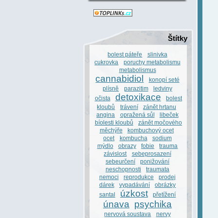
Štítky
bolest páteře
slinivka
cukrovka
poruchy metabolismu
metabolismus
cannabidiol
konopí seté
plísně
parazitim
ledviny
detoxikace
očista
bolest
kloubů
trávení
zánět hrtanu
angina
opražená sůl
libeček
bíolesti kloubů
zánět močového
měchýře
kombuchový ocet
ocet
kombucha
sodium
mýdlo
obrazy
fobie
trauma
závislost
sebeprosazení
sebeurčení
ponižování
neschopnosti
traumata
nemoci
reprodukce
prodej
dárek
vypadávání
obrázky
úzkost
santal
přetížení
únava
psychika
nervová soustava
nervy