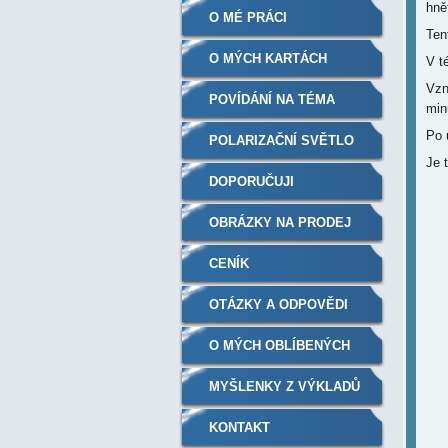
hně
O MÉ PRÁCI
Ten
O MÝCH KARTÁCH
V t
Vzn
POVÍDÁNÍ NA TÉMA
min
Po 
POLARIZAČNÍ SVĚTLO
Je t
BIOPTRON
DOPORUČUJI
OBRÁZKY NA PRODEJ
CENÍK
OTÁZKY A ODPOVĚDI
O MÝCH OBLÍBENÝCH
KNIHÁCH
MYŠLENKY Z VÝKLADŮ
KONTAKT