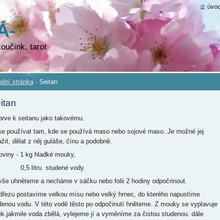
úvod
Á-
VÁ
oučink, tarot
dní stránka
-
Seitan
itan
prve k seitanu jako takovému.
se používat tam, kde se používá maso nebo sojové maso..Je možné jej
žit, dělat z něj guláše, čínu a podobně.
oviny - 1 kg hladké mouky,
5 litru studené vody.
vše uhněteme a necháme v sáčku nebo folii 2 hodiny odpočrinout.
dřezu postavíme velkou mísu nebo velký hrnec, do kterého napustíme
denou vodu. V této vodě těsto po odpočinutí hněteme. Z mouky se vyplavuje
ek.jakmile voda zbělá, vylejeme jí a vyměníme za čistou studenou. dále