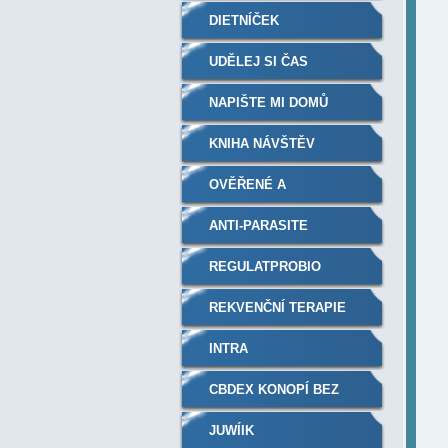
DIETNÍČEK
UDĚLEJ SI ČAS
NAPIŠTE MI DOMŮ
KNIHA NÁVŠTĚV
OVĚŘENÉ A
DOPORUČENÉ
ANTI-PARASITE
REGULATPROBIO
REKVENČNÍ TERAPIE
PLAZMOVÝM
INTRA
GENERÁTOREM
CBDEX KONOPÍ BEZ
RECEPTU A THC
JUWÍIK