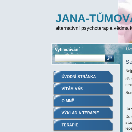
JANA-TŮMOV
FOLPRECHTO
alternativní psychoterapie,vědma k
Vyhledávání
Úvo
Se
Nej
ÚVODNÍ STRÁNKA
dá 
sma
VÍTÁM VÁS
Sur
0,
O MNĚ
to 
VÝKLAD A TERAPIE
Do 
stu
TERAPIE
lep