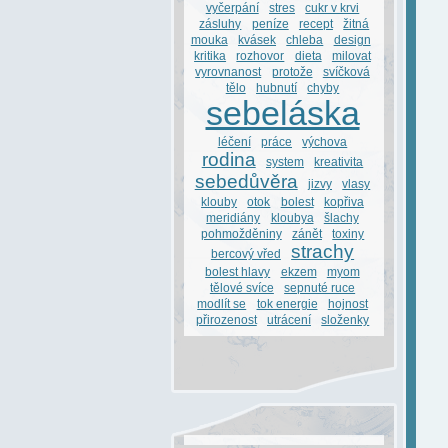
vyčerpání
stres
cukr v krvi
zásluhy
peníze
recept
žitná
mouka
kvásek
chleba
design
kritika
rozhovor
dieta
milovat
vyrovnanost
protože
svíčková
tělo
hubnutí
chyby
sebeláska
léčení
práce
výchova
rodina
system
kreativita
sebedůvěra
jizvy
vlasy
klouby
otok
bolest
kopřiva
meridiány
kloubya
šlachy
pohmožděniny
zánět
toxiny
strachy
bercový vřed
bolest hlavy
ekzem
myom
tělové svíce
sepnuté ruce
modlít se
tok energie
hojnost
přirozenost
utrácení
složenky