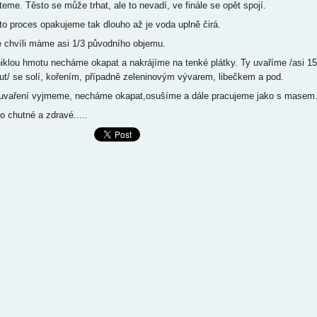
teme. Těsto se může trhat, ale to nevadí, ve finále se opět spojí.
to proces opakujeme tak dlouho až je voda uplně čirá.
é chvíli máme asi 1/3 původního objemu.
iklou hmotu necháme okapat a nakrájíme na tenké plátky. Ty uvaříme /asi 15
ut/ se solí, kořením, případně zeleninovým vývarem, libečkem a pod.
uvaření vyjmeme, necháme okapat,osušíme a dále pracujeme jako s masem
o chutné a zdravé.....