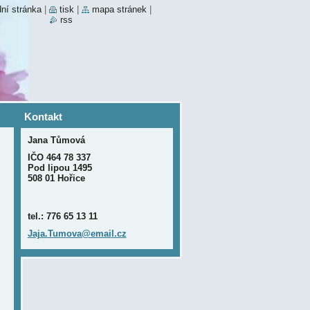
ní stránka
|
tisk
|
mapa stránek
|
rss
Kontakt
Jana Tůmová
IČO 464 78 337
Pod lipou 1495
508 01 Hořice
tel.: 776 65 13 11
Jaja.Tum
ova@emai
l.cz