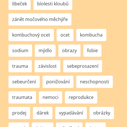
libeček
bíolesti kloubů
zánět močového měchýře
kombuchový ocet
ocet
kombucha
sodium
mýdlo
obrazy
fobie
trauma
závislost
sebeprosazení
sebeurčení
ponižování
neschopnosti
traumata
nemoci
reprodukce
prodej
dárek
vypadávání
obrázky