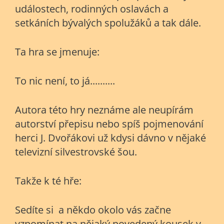
událostech, rodinných oslavách a
setkáních bývalých spolužáků a tak dále.
Ta hra se jmenuje:
To nic není, to já..........
Autora této hry neznáme ale neupírám
autorství přepisu nebo spíš pojmenování
herci J. Dvořákovi už kdysi dávno v nějaké
televizní silvestrovské šou.
Takže k té hře:
Sedíte si a někdo okolo vás začne
vzpomínat na nějaký povedený kousek v