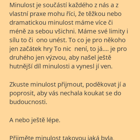
Minulost je součástí každého z nás a z
vlastní praxe mohu říci, že těžkou nebo
dramatickou minulost máme více či
méně za sebou všichni. Máme své limity i
sílu to či ono unést. To co je pro někoho
jen začátek hry To nic není, to já.... je pro
druhého jen výzvou, aby našel ještě
hutnější díl minulosti a vynesl jí ven.
Zkuste minulost přijmout, poděkovat jí a
poprosit, aby vás nechala koukat se do
budoucnosti.
A nebo ještě lépe.
Přijměte minulost takovou jaká byla,