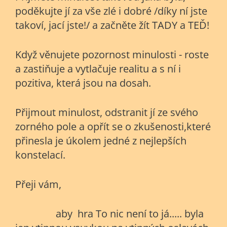
poděkujte jí za vše zlé i dobré /díky ní jste
takoví, jací jste!/ a začněte žít TADY a TEĎ!
Když věnujete pozornost minulosti - roste
a zastiňuje a vytlačuje realitu a s ní i
pozitiva, která jsou na dosah.
Přijmout minulost, odstranit jí ze svého
zorného pole a opřít se o zkušenosti,které
přinesla je úkolem jedné z nejlepších
konstelací.
Přeji vám,
aby hra To nic není to já..... byla