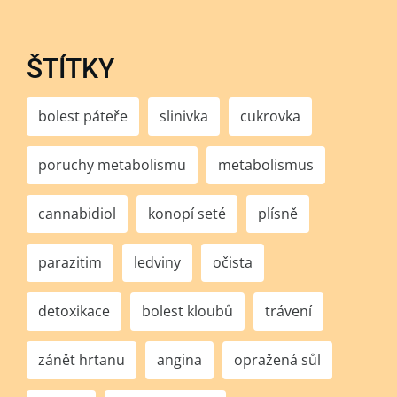
ŠTÍTKY
bolest páteře
slinivka
cukrovka
poruchy metabolismu
metabolismus
cannabidiol
konopí seté
plísně
parazitim
ledviny
očista
detoxikace
bolest kloubů
trávení
zánět hrtanu
angina
opražená sůl