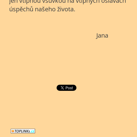
jen vtipnou vsuvkou na vtipných oslavách
úspěchů našeho života.
Jana