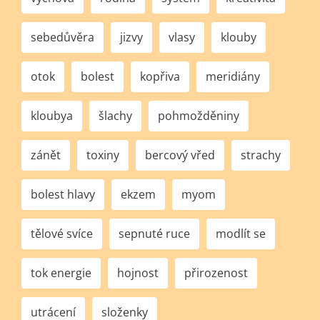
sebedůvěra
jizvy
vlasy
klouby
otok
bolest
kopřiva
meridiány
kloubya
šlachy
pohmožděniny
zánět
toxiny
bercový vřed
strachy
bolest hlavy
ekzem
myom
tělové svíce
sepnuté ruce
modlít se
tok energie
hojnost
přirozenost
utrácení
složenky