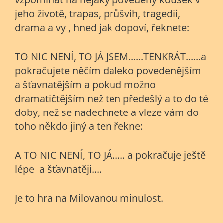
jeho životě, trapas, průšvih, tragedii,
drama a vy , hned jak dopoví, řeknete:
TO NIC NENÍ, TO JÁ JSEM......TENKRÁT......a
pokračujete něčím daleko povedenějším
a šťavnatějším a pokud možno
dramatičtějším než ten předešlý a to do té
doby, než se nadechnete a vleze vám do
toho někdo jiný a ten řekne:
A TO NIC NENÍ, TO JÁ..... a pokračuje ještě
lépe a šťavnatěji....
Je to hra na Milovanou minulost.