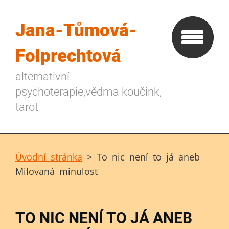
Jana-Tůmová-
Folprechtová
alternativní
psychoterapie,vědma koučink,
tarot
Úvodní stránka
>
To nic není to já aneb
Milovaná minulost
TO NIC NENÍ TO JÁ ANEB