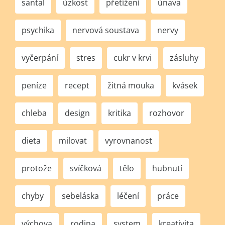
santal
úzkost
přetížení
únava
psychika
nervová soustava
nervy
vyčerpání
stres
cukr v krvi
zásluhy
peníze
recept
žitná mouka
kvásek
chleba
design
kritika
rozhovor
dieta
milovat
vyrovnanost
protože
svíčková
tělo
hubnutí
chyby
sebeláska
léčení
práce
výchova
rodina
system
kreativita