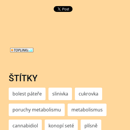
ŠTÍTKY
bolest páteře
slinivka
cukrovka
poruchy metabolismu
metabolismus
cannabidiol
konopí seté
plísně