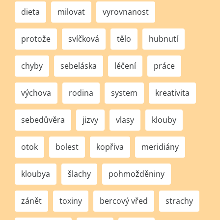
dieta
milovat
vyrovnanost
protože
svíčková
tělo
hubnutí
chyby
sebeláska
léčení
práce
výchova
rodina
system
kreativita
sebedůvěra
jizvy
vlasy
klouby
otok
bolest
kopřiva
meridiány
kloubya
šlachy
pohmožděniny
zánět
toxiny
bercový vřed
strachy