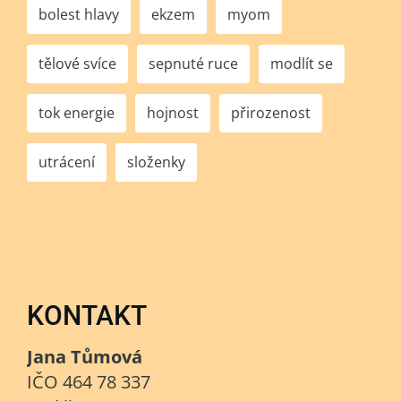
bolest hlavy
ekzem
myom
tělové svíce
sepnuté ruce
modlít se
tok energie
hojnost
přirozenost
utrácení
složenky
KONTAKT
Jana Tůmová
IČO 464 78 337