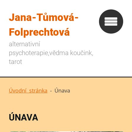
Jana-Tůmová-
Folprechtová
alternativní
psychoterapie,vědma koučink,
tarot
Úvodní stránka
-
Únava
ÚNAVA