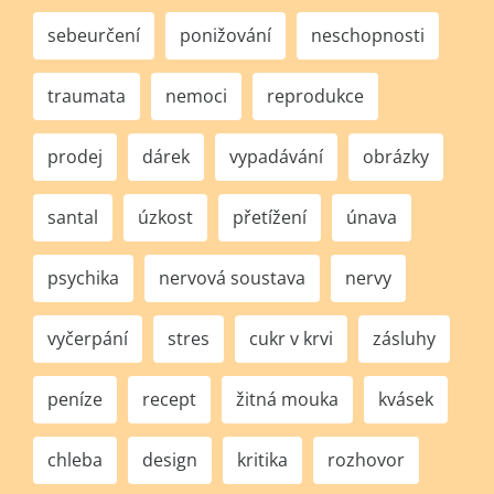
sebeurčení
ponižování
neschopnosti
traumata
nemoci
reprodukce
prodej
dárek
vypadávání
obrázky
santal
úzkost
přetížení
únava
psychika
nervová soustava
nervy
vyčerpání
stres
cukr v krvi
zásluhy
peníze
recept
žitná mouka
kvásek
chleba
design
kritika
rozhovor