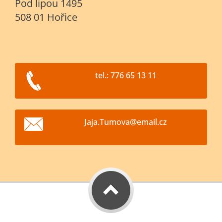
Pod lipou 1495
508 01 Hořice
tel.: 776 65 13 11
Jaja.Tum
ova@emai
l.cz