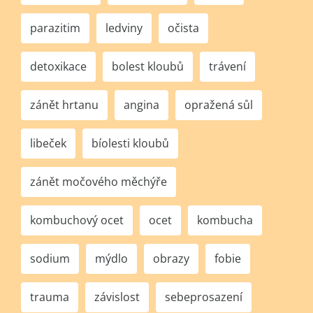
parazitim
ledviny
očista
detoxikace
bolest kloubů
trávení
zánět hrtanu
angina
opražená sůl
libeček
bíolesti kloubů
zánět močového měchýře
kombuchový ocet
ocet
kombucha
sodium
mýdlo
obrazy
fobie
trauma
závislost
sebeprosazení