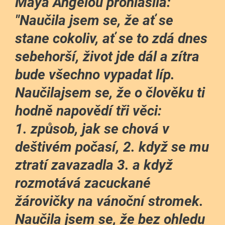
Maya Angelou prohlásila:
"Naučila jsem se, že ať se
stane cokoliv, ať se to zdá dnes
sebehorší, život jde dál a zítra
bude všechno vypadat líp.
Naučilajsem se, že o člověku ti
hodně napovědí tři věci:
1. způsob, jak se chová v
deštivém počasí, 2. když se mu
ztratí zavazadla 3. a když
rozmotává zacuckané
žárovičky na vánoční stromek.
Naučila jsem se, že bez ohledu