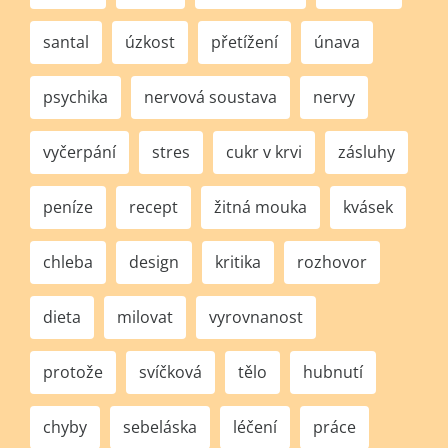
santal
úzkost
přetížení
únava
psychika
nervová soustava
nervy
vyčerpání
stres
cukr v krvi
zásluhy
peníze
recept
žitná mouka
kvásek
chleba
design
kritika
rozhovor
dieta
milovat
vyrovnanost
protože
svíčková
tělo
hubnutí
chyby
sebeláska
léčení
práce