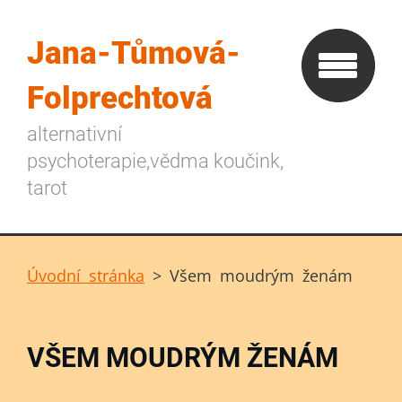
Jana-Tůmová-
Folprechtová
alternativní
psychoterapie,vědma koučink,
tarot
Úvodní stránka
>
Všem moudrým ženám
VŠEM MOUDRÝM ŽENÁM