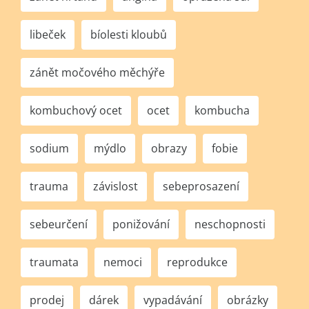
libeček
bíolesti kloubů
zánět močového měchýře
kombuchový ocet
ocet
kombucha
sodium
mýdlo
obrazy
fobie
trauma
závislost
sebeprosazení
sebeurčení
ponižování
neschopnosti
traumata
nemoci
reprodukce
prodej
dárek
vypadávání
obrázky