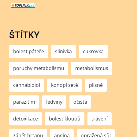
ŠTÍTKY
bolest páteře
slinivka
cukrovka
poruchy metabolismu
metabolismus
cannabidiol
konopí seté
plísně
parazitim
ledviny
očista
detoxikace
bolest kloubů
trávení
zánět hrtanu
angina
opražená sůl