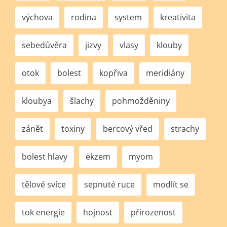
výchova
rodina
system
kreativita
sebedůvěra
jizvy
vlasy
klouby
otok
bolest
kopřiva
meridiány
kloubya
šlachy
pohmožděniny
zánět
toxiny
bercový vřed
strachy
bolest hlavy
ekzem
myom
tělové svíce
sepnuté ruce
modlít se
tok energie
hojnost
přirozenost