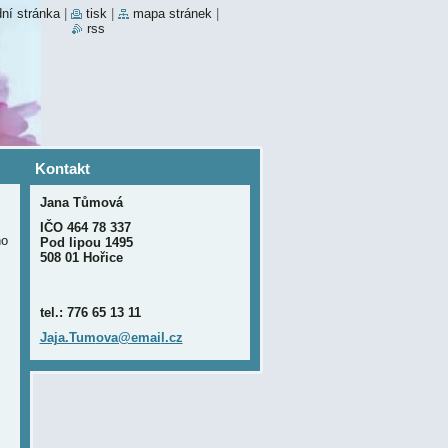
ní stránka
|
tisk
|
mapa stránek
|
rss
Kontakt
Jana Tůmová
IČO 464 78 337
no
Pod lipou 1495
508 01 Hořice
tel.: 776 65 13 11
Jaja.Tum
ova@emai
l.cz