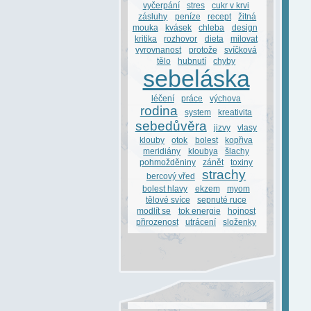
vyčerpání
stres
cukr v krvi
zásluhy
peníze
recept
žitná
mouka
kvásek
chleba
design
kritika
rozhovor
dieta
milovat
vyrovnanost
protože
svíčková
tělo
hubnutí
chyby
sebeláska
léčení
práce
výchova
rodina
system
kreativita
sebedůvěra
jizvy
vlasy
klouby
otok
bolest
kopřiva
meridiány
kloubya
šlachy
pohmožděniny
zánět
toxiny
strachy
bercový vřed
bolest hlavy
ekzem
myom
tělové svíce
sepnuté ruce
modlít se
tok energie
hojnost
přirozenost
utrácení
složenky