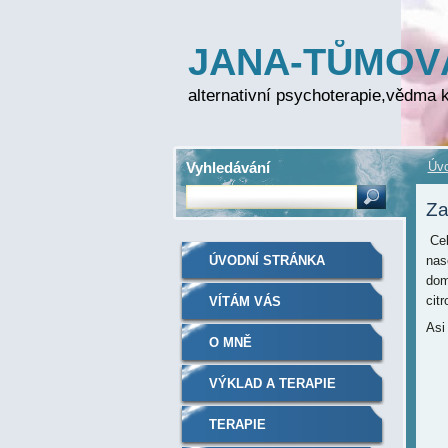
JANA-TŮMOV
FOLPRECHTO
alternativní psychoterapie,vědma k
Vyhledávání
Úvo
Za
Cel
ÚVODNÍ STRÁNKA
nas
dom
cit
VÍTÁM VÁS
Asi
O MNĚ
VÝKLAD A TERAPIE
TERAPIE