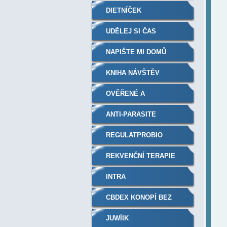
DIETNÍČEK
UDĚLEJ SI ČAS
NAPIŠTE MI DOMŮ
KNIHA NÁVŠTĚV
OVĚŘENÉ A
DOPORUČENÉ
ANTI-PARASITE
REGULATPROBIO
REKVENČNÍ TERAPIE
PLAZMOVÝM
INTRA
GENERÁTOREM
CBDEX KONOPÍ BEZ
RECEPTU A THC
JUWÍIK