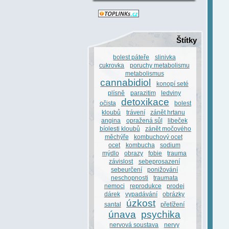
Štítky
bolest páteře
slinivka
cukrovka
poruchy metabolismu
metabolismus
cannabidiol
konopí seté
plísně
parazitim
ledviny
detoxikace
očista
bolest
kloubů
trávení
zánět hrtanu
angina
opražená sůl
libeček
bíolesti kloubů
zánět močového
měchýře
kombuchový ocet
ocet
kombucha
sodium
mýdlo
obrazy
fobie
trauma
závislost
sebeprosazení
sebeurčení
ponižování
neschopnosti
traumata
nemoci
reprodukce
prodej
dárek
vypadávání
obrázky
úzkost
santal
přetížení
únava
psychika
nervová soustava
nervy