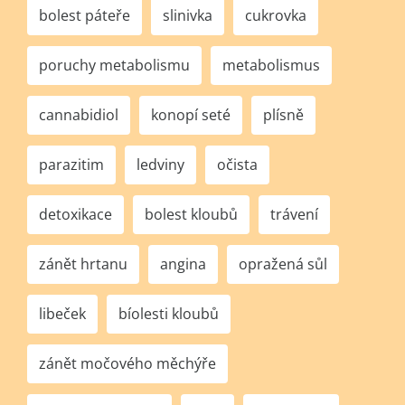
bolest páteře
slinivka
cukrovka
poruchy metabolismu
metabolismus
cannabidiol
konopí seté
plísně
parazitim
ledviny
očista
detoxikace
bolest kloubů
trávení
zánět hrtanu
angina
opražená sůl
libeček
bíolesti kloubů
zánět močového měchýře