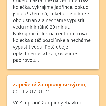
Cuketu nakrájíme na centimetrová
kolečka, vykrájíme jadřince, pokud
jsou už zřetelná, cuketu posolíme z
obou stran a a necháme vypustit
vodu minimálně 20 minut..
Nakrájíme i lilek na centrimetrová
kolečka a též posolímke a necháme
vypustit vodu. Poté oboje
opláchneme od soli, osušíme
papírovou...
zapečené žampiony se sýrem,
05.11.2012 01:12
Větší oprané žampiony zbavíme