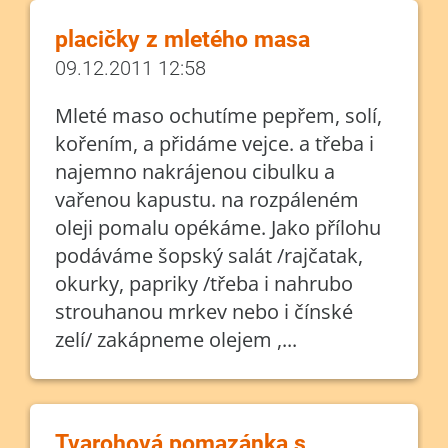
placičky z mletého masa
09.12.2011 12:58
Mleté maso ochutíme pepřem, solí,
kořením, a přidáme vejce. a třeba i
najemno nakrájenou cibulku a
vařenou kapustu. na rozpáleném
oleji pomalu opékáme. Jako přílohu
podáváme šopský salát /rajčatak,
okurky, papriky /třeba i nahrubo
strouhanou mrkev nebo i čínské
zelí/ zakápneme olejem ,...
Tvarohová pomazánka s