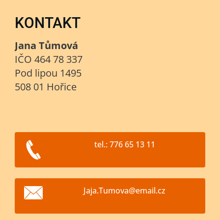
KONTAKT
Jana Tůmová
IČO 464 78 337
Pod lipou 1495
508 01 Hořice
tel.: 776 65 13 11
Jaja.Tum
ova@emai
l.cz