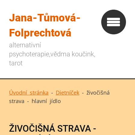
Jana-Tůmová-
Folprechtová
alternativní
psychoterapie,vědma koučink,
tarot
Úvodní stránka
-
Dietníček
-
živočišná
strava - hlavní jídlo
ŽIVOČIŠNÁ STRAVA -