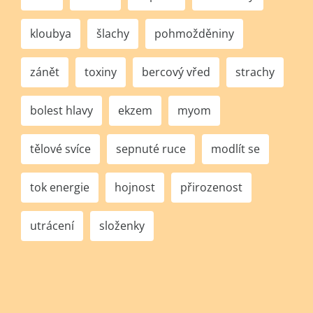
kloubya
šlachy
pohmožděniny
zánět
toxiny
bercový vřed
strachy
bolest hlavy
ekzem
myom
tělové svíce
sepnuté ruce
modlít se
tok energie
hojnost
přirozenost
utrácení
složenky