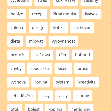
vyčerpání
stres
cukr v krvi
zásluhy
peníze
recept
žitná mouka
kvásek
chleba
design
kritika
rozhovor
dieta
milovat
vyrovnanost
protože
svíčková
tělo
hubnutí
chyby
sebeláska
léčení
práce
výchova
rodina
system
kreativita
sebedůvěra
jizvy
vlasy
klouby
otok
bolest
kopřiva
meridiány