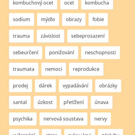
kombuchový ocet
ocet
kombucha
sodium
mýdlo
obrazy
fobie
trauma
závislost
sebeprosazení
sebeurčení
ponižování
neschopnosti
traumata
nemoci
reprodukce
prodej
dárek
vypadávání
obrázky
santal
úzkost
přetížení
únava
psychika
nervová soustava
nervy