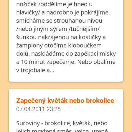
nožiček /oddělíme je hned u
hlavičky/ a nadrobno je pokrájíme,
smícháme se strouhanou nívou
/nebo jiným sýrem /tučnějším/
šunkou nakrájenou na kostičky a
žampiony otočíme kloboučkem
dolů. naskládáme do zapékací misky
a 10 minut zapečeme. Nebo obalíme
v trojobale a...
Zapečený květák nebo brokolice
07.04.2011 23:28
Suroviny - brokolice, květák, nebo
jejich mražená směs, vejce, uzené